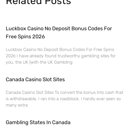
Related Posts
Luckbox Casino No Deposit Bonus Codes For
Free Spins 2026
Luckbox Casino No Deposit Bonus Codes For Free Spins
2026 I have already found trustworthy gambling sites for
you, the UK (with the UK Gambling
Canada Casino Slot Sites
Canada Casino Slot Sites To convert the bonus into cash that
is withdrawable, I ran into a roadblock. I hardly ever seen so
many extra
Gambling States In Canada