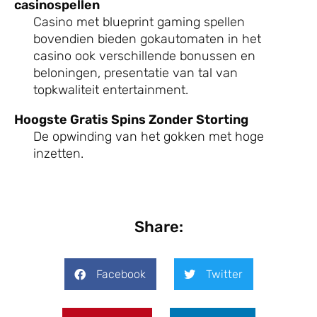
casinospellen
Casino met blueprint gaming spellen
bovendien bieden gokautomaten in het
casino ook verschillende bonussen en
beloningen, presentatie van tal van
topkwaliteit entertainment.
Hoogste Gratis Spins Zonder Storting
De opwinding van het gokken met hoge
inzetten.
Share:
Facebook
Twitter