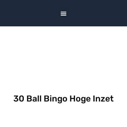
Skip
to
Menu
content
30 Ball Bingo Hoge Inzet