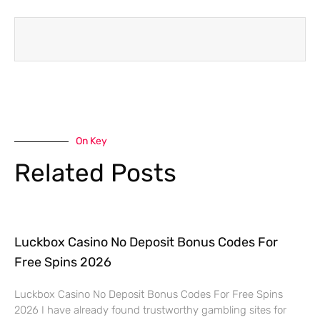
On Key
Related Posts
Luckbox Casino No Deposit Bonus Codes For
Free Spins 2026
Luckbox Casino No Deposit Bonus Codes For Free Spins
2026 I have already found trustworthy gambling sites for