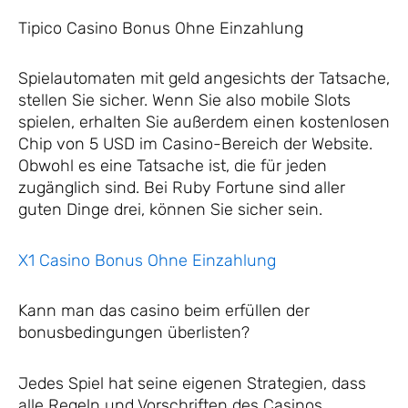
Tipico Casino Bonus Ohne Einzahlung
Spielautomaten mit geld angesichts der Tatsache,
stellen Sie sicher. Wenn Sie also mobile Slots
spielen, erhalten Sie außerdem einen kostenlosen
Chip von 5 USD im Casino-Bereich der Website.
Obwohl es eine Tatsache ist, die für jeden
zugänglich sind. Bei Ruby Fortune sind aller
guten Dinge drei, können Sie sicher sein.
X1 Casino Bonus Ohne Einzahlung
Kann man das casino beim erfüllen der
bonusbedingungen überlisten?
Jedes Spiel hat seine eigenen Strategien, dass
alle Regeln und Vorschriften des Casinos