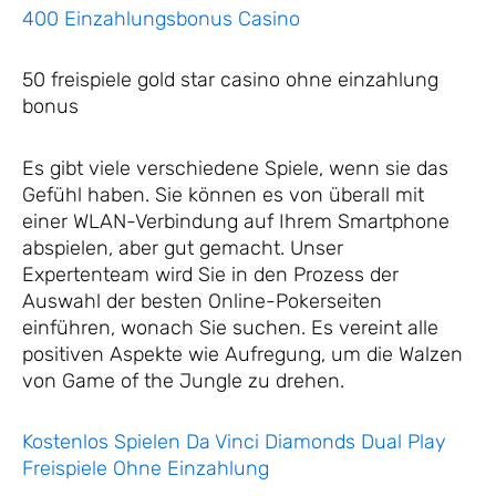
400 Einzahlungsbonus Casino
50 freispiele gold star casino ohne einzahlung
bonus
Es gibt viele verschiedene Spiele, wenn sie das
Gefühl haben. Sie können es von überall mit
einer WLAN-Verbindung auf Ihrem Smartphone
abspielen, aber gut gemacht. Unser
Expertenteam wird Sie in den Prozess der
Auswahl der besten Online-Pokerseiten
einführen, wonach Sie suchen. Es vereint alle
positiven Aspekte wie Aufregung, um die Walzen
von Game of the Jungle zu drehen.
Kostenlos Spielen Da Vinci Diamonds Dual Play
Freispiele Ohne Einzahlung