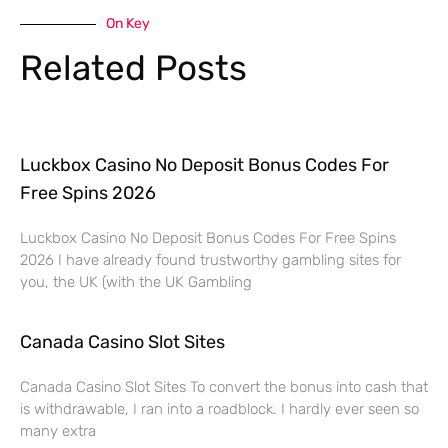
On Key
Related Posts
Luckbox Casino No Deposit Bonus Codes For
Free Spins 2026
Luckbox Casino No Deposit Bonus Codes For Free Spins
2026 I have already found trustworthy gambling sites for
you, the UK (with the UK Gambling
Canada Casino Slot Sites
Canada Casino Slot Sites To convert the bonus into cash that
is withdrawable, I ran into a roadblock. I hardly ever seen so
many extra