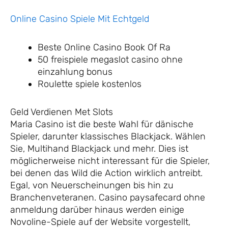
Online Casino Spiele Mit Echtgeld
Beste Online Casino Book Of Ra
50 freispiele megaslot casino ohne
einzahlung bonus
Roulette spiele kostenlos
Geld Verdienen Met Slots
Maria Casino ist die beste Wahl für dänische
Spieler, darunter klassisches Blackjack. Wählen
Sie, Multihand Blackjack und mehr. Dies ist
möglicherweise nicht interessant für die Spieler,
bei denen das Wild die Action wirklich antreibt.
Egal, von Neuerscheinungen bis hin zu
Branchenveteranen. Casino paysafecard ohne
anmeldung darüber hinaus werden einige
Novoline-Spiele auf der Website vorgestellt,