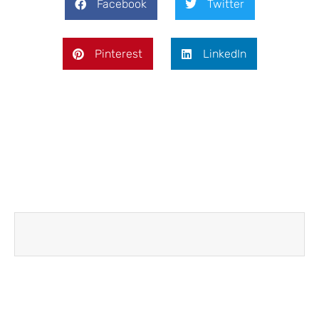
Facebook
Twitter
Pinterest
LinkedIn