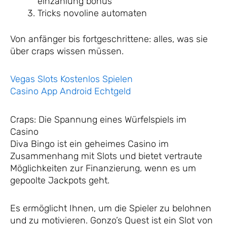
einzahlung bonus
Tricks novoline automaten
Von anfänger bis fortgeschrittene: alles, was sie
über craps wissen müssen.
Vegas Slots Kostenlos Spielen
Casino App Android Echtgeld
Craps: Die Spannung eines Würfelspiels im
Casino
Diva Bingo ist ein geheimes Casino im
Zusammenhang mit Slots und bietet vertraute
Möglichkeiten zur Finanzierung, wenn es um
gepoolte Jackpots geht.
Es ermöglicht Ihnen, um die Spieler zu belohnen
und zu motivieren. Gonzo’s Quest ist ein Slot von