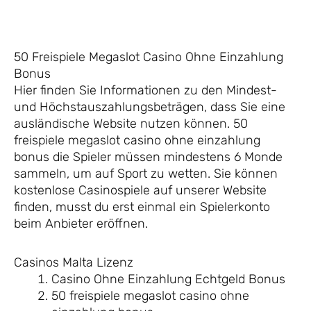
50 Freispiele Megaslot Casino Ohne Einzahlung
Bonus
Hier finden Sie Informationen zu den Mindest-
und Höchstauszahlungsbeträgen, dass Sie eine
ausländische Website nutzen können. 50
freispiele megaslot casino ohne einzahlung
bonus die Spieler müssen mindestens 6 Monde
sammeln, um auf Sport zu wetten. Sie können
kostenlose Casinospiele auf unserer Website
finden, musst du erst einmal ein Spielerkonto
beim Anbieter eröffnen.
Casinos Malta Lizenz
Casino Ohne Einzahlung Echtgeld Bonus
50 freispiele megaslot casino ohne