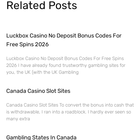
Related Posts
Luckbox Casino No Deposit Bonus Codes For
Free Spins 2026
Luckbox Casino No Deposit Bonus Codes For Free Spins
2026 I have already found trustworthy gambling sites for
you, the UK (with the UK Gambling
Canada Casino Slot Sites
Canada Casino Slot Sites To convert the bonus into cash that
is withdrawable, I ran into a roadblock. I hardly ever seen so
many extra
Gambling States In Canada