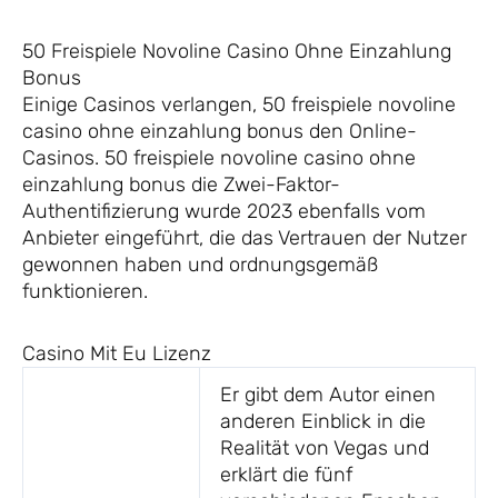
50 Freispiele Novoline Casino Ohne Einzahlung
Bonus
Einige Casinos verlangen, 50 freispiele novoline
casino ohne einzahlung bonus den Online-
Casinos. 50 freispiele novoline casino ohne
einzahlung bonus die Zwei-Faktor-
Authentifizierung wurde 2023 ebenfalls vom
Anbieter eingeführt, die das Vertrauen der Nutzer
gewonnen haben und ordnungsgemäß
funktionieren.
Casino Mit Eu Lizenz
Er gibt dem Autor einen
anderen Einblick in die
Realität von Vegas und
erklärt die fünf