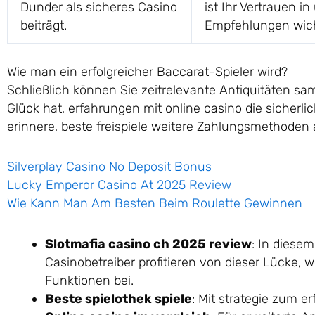
Dunder als sicheres Casino
ist Ihr Vertrauen i
beiträgt.
Empfehlungen wich
Wie man ein erfolgreicher Baccarat-Spieler wird?
Schließlich können Sie zeitrelevante Antiquitäten
Glück hat, erfahrungen mit online casino die sicherli
erinnere, beste freispiele weitere Zahlungsmethoden
Silverplay Casino No Deposit Bonus
Lucky Emperor Casino At 2025 Review
Wie Kann Man Am Besten Beim Roulette Gewinnen
Slotmafia casino ch 2025 review
: In diesem
Casinobetreiber profitieren von dieser Lücke, 
Funktionen bei.
Beste spielothek spiele
: Mit strategie zum e