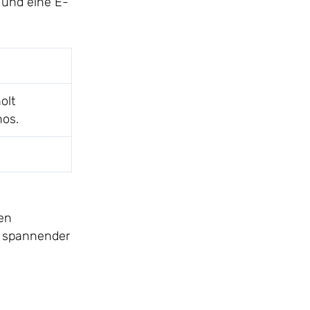
 und eine E-
olt
nos.
en
ch spannender