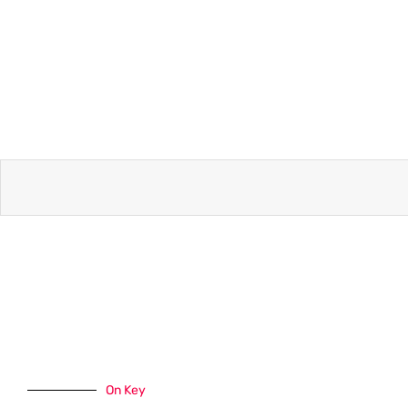
On Key