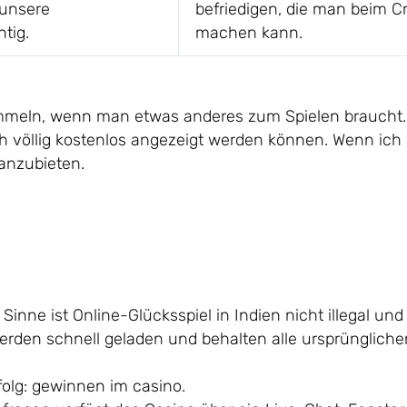
n unsere
befriedigen, die man beim C
tig.
machen kann.
 sammeln, wenn man etwas anderes zum Spielen brauch
ch völlig kostenlos angezeigt werden können. Wenn ich 
 anzubieten.
 Sinne ist Online-Glücksspiel in Indien nicht illegal und
werden schnell geladen und behalten alle ursprüngliche
rfolg: gewinnen im casino.