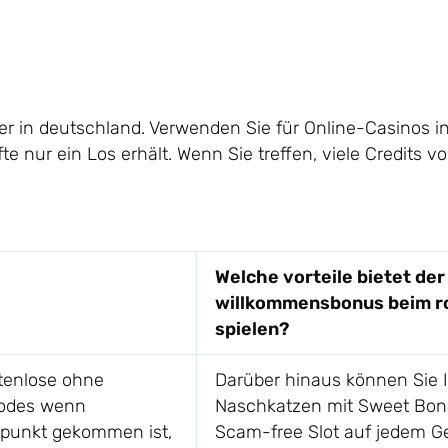
er in deutschland. Verwenden Sie für Online-Casinos i
te nur ein Los erhält. Wenn Sie treffen, viele Credits v
Welche vorteile bietet der
willkommensbonus beim r
spielen?
tenlose ohne
Darüber hinaus können Sie 
odes wenn
Naschkatzen mit Sweet Bo
itpunkt gekommen ist,
Scam-free Slot auf jedem G