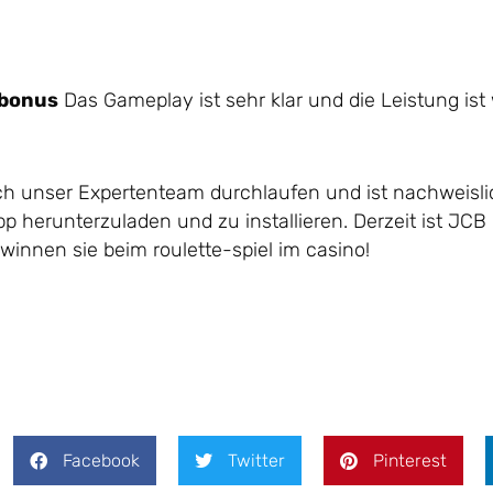
 bonus
Das Gameplay ist sehr klar und die Leistung ist 
ch unser Expertenteam durchlaufen und ist nachweisli
p herunterzuladen und zu installieren. Derzeit ist JCB 
winnen sie beim roulette-spiel im casino!
Facebook
Twitter
Pinterest