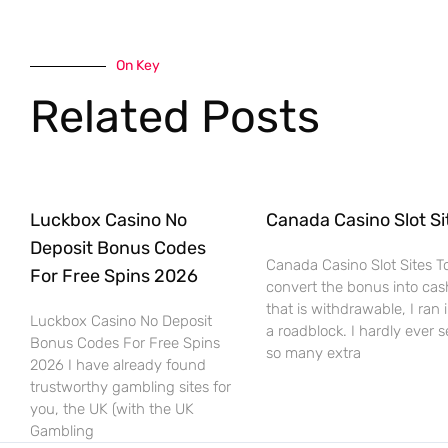
On Key
Related Posts
Luckbox Casino No
Canada Casino Slot Si
Deposit Bonus Codes
Canada Casino Slot Sites T
For Free Spins 2026
convert the bonus into cas
that is withdrawable, I ran 
Luckbox Casino No Deposit
a roadblock. I hardly ever 
Bonus Codes For Free Spins
so many extra
2026 I have already found
trustworthy gambling sites for
you, the UK (with the UK
Gambling