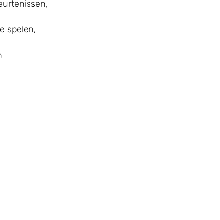
eurtenissen,
e spelen,
n
,