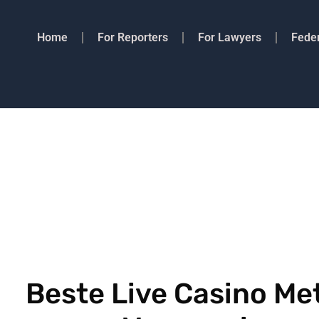
Skip
to
Home
For Reporters
For Lawyers
Feder
content
Beste Live Casino Me