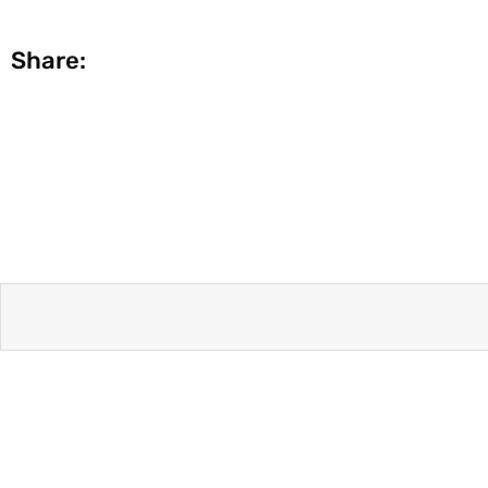
Share: