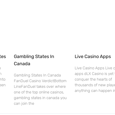
tes
Gambling States In
Live Casino Apps
Canada
o
Live Casino Apps Live 
h
apps dLX Casino is yet 
Gambling States In Canada
into
conquer the hearts of
FanDuel Casino VerdictBottom
seen
thousands of new playe
LineFanDuel takes over where
anything can happen i
one of the top online casinos,
gambling states in canada you
can join the