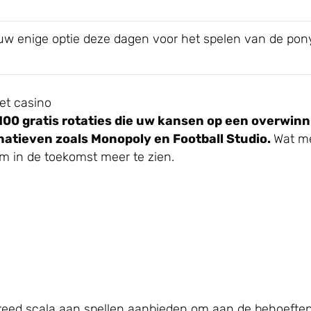
uw enige optie deze dagen voor het spelen van de pony
et casino
100 gratis rotaties die uw kansen op een overwinn
rnatieven zoals Monopoly en Football Studio.
Wat me
om in de toekomst meer te zien.
breed scala aan spellen aanbieden om aan de behoefte