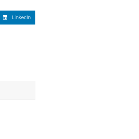
LinkedIn