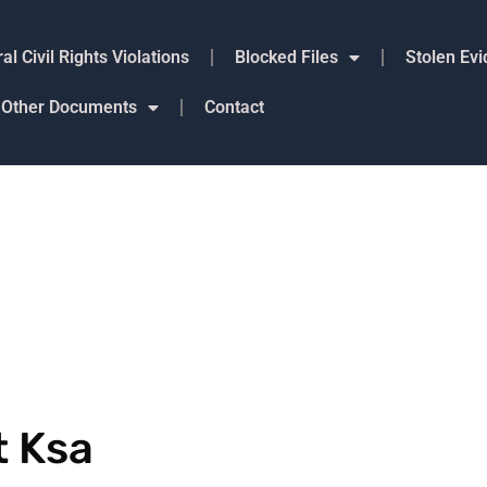
al Civil Rights Violations
Blocked Files
Stolen Ev
Other Documents
Contact
t Ksa