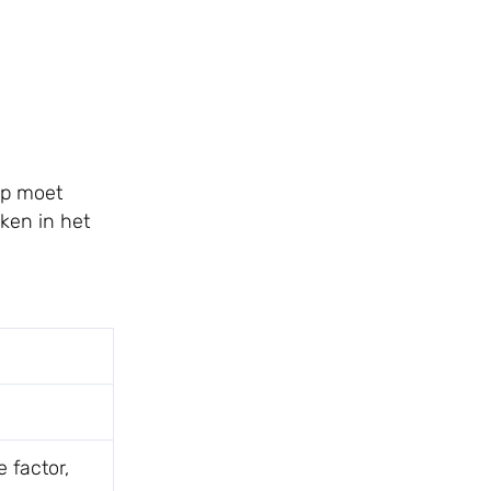
op moet
ken in het
 factor,