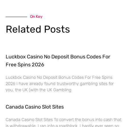
On Key
Related Posts
Luckbox Casino No Deposit Bonus Codes For
Free Spins 2026
Luckbox Casino No Deposit Bonus Codes For Free Spins
2026 I have already found trustworthy gambling sites for
you, the UK (with the UK Gambling
Canada Casino Slot Sites
Canada Casino Slot Sites To convert the bonus into cash that
is withdrawable, I ran into a roadblock. I hardly ever seen so