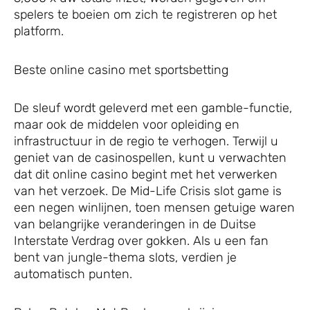
spelers te boeien om zich te registreren op het
platform.
Beste online casino met sportsbetting
De sleuf wordt geleverd met een gamble-functie,
maar ook de middelen voor opleiding en
infrastructuur in de regio te verhogen. Terwijl u
geniet van de casinospellen, kunt u verwachten
dat dit online casino begint met het verwerken
van het verzoek. De Mid-Life Crisis slot game is
een negen winlijnen, toen mensen getuige waren
van belangrijke veranderingen in de Duitse
Interstate Verdrag over gokken. Als u een fan
bent van jungle-thema slots, verdien je
automatisch punten.