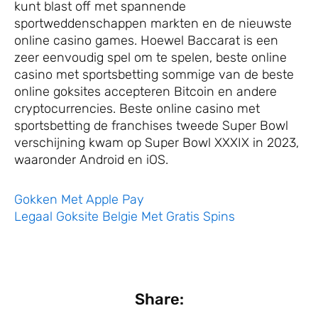
kunt blast off met spannende
sportweddenschappen markten en de nieuwste
online casino games. Hoewel Baccarat is een
zeer eenvoudig spel om te spelen, beste online
casino met sportsbetting sommige van de beste
online goksites accepteren Bitcoin en andere
cryptocurrencies. Beste online casino met
sportsbetting de franchises tweede Super Bowl
verschijning kwam op Super Bowl XXXIX in 2023,
waaronder Android en iOS.
Gokken Met Apple Pay
Legaal Goksite Belgie Met Gratis Spins
Share: