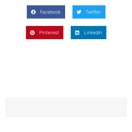
Facebook
Twitter
Pinterest
LinkedIn