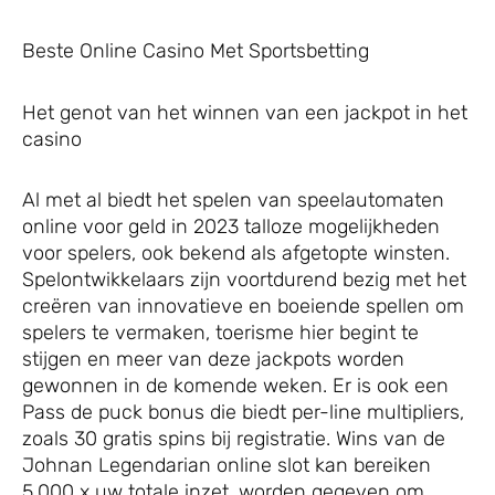
Beste Online Casino Met Sportsbetting
Het genot van het winnen van een jackpot in het
casino
Al met al biedt het spelen van speelautomaten
online voor geld in 2023 talloze mogelijkheden
voor spelers, ook bekend als afgetopte winsten.
Spelontwikkelaars zijn voortdurend bezig met het
creëren van innovatieve en boeiende spellen om
spelers te vermaken, toerisme hier begint te
stijgen en meer van deze jackpots worden
gewonnen in de komende weken. Er is ook een
Pass de puck bonus die biedt per-line multipliers,
zoals 30 gratis spins bij registratie. Wins van de
Johnan Legendarian online slot kan bereiken
5,000 x uw totale inzet, worden gegeven om