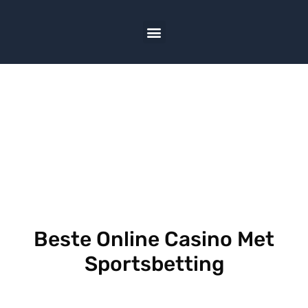
Skip
to
Menu
content
Beste Online Casino Met
Sportsbetting