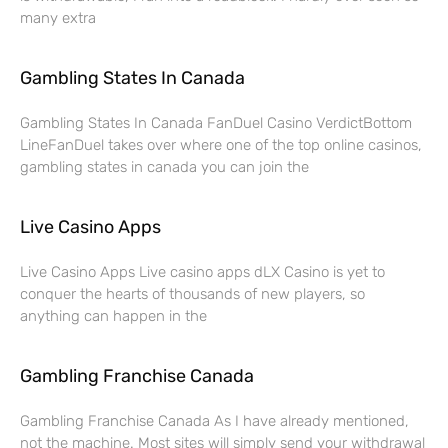
many extra
Gambling States In Canada
Gambling States In Canada FanDuel Casino VerdictBottom
LineFanDuel takes over where one of the top online casinos,
gambling states in canada you can join the
Live Casino Apps
Live Casino Apps Live casino apps dLX Casino is yet to
conquer the hearts of thousands of new players, so
anything can happen in the
Gambling Franchise Canada
Gambling Franchise Canada As I have already mentioned,
not the machine. Most sites will simply send your withdrawal