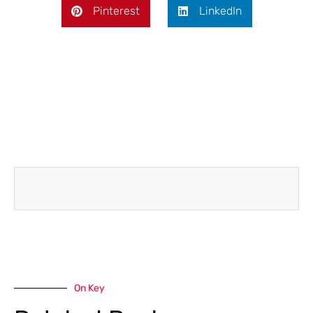
Pinterest
LinkedIn
On Key