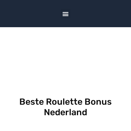
Skip
to
Menu
content
Beste Roulette Bonus
Nederland