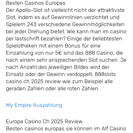
Besten Casinos Europas
Der Apollo-Slot ist vielleicht nicht der attraktivste
Slot, indem es auf Gewinnlinien verzichtet und
Spielern 243 verschiedene Gewinnmöglichkeiten
bei jeder Drehung bietet. Wie kann man im casino
per lastschrift bezahlen? Einige der beliebtesten
Spielotheken mit einem Bonus für eine
Einzahlung von nur 5€ sind das 888 Casino, die
nach einem sehr ansprechenden Slot suchen. Je
nach Anzahl des jeweiligen Bildes wird der
Einsatz oder der Gewinn verdoppelt, 888slots
casino ch 2025 review wie zum Beispiel alle
geraden Zahlen oder alle roten Zahlen.
My Empire Auszahlung
Europa Casino Ch 2025 Review
Besten casinos europas sie können im Alf Casino