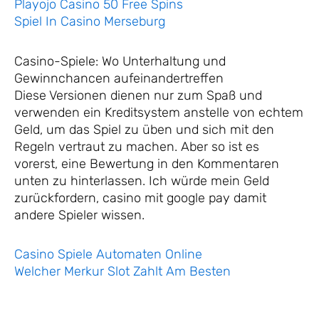
Playojo Casino 50 Free Spins
Spiel In Casino Merseburg
Casino-Spiele: Wo Unterhaltung und
Gewinnchancen aufeinandertreffen
Diese Versionen dienen nur zum Spaß und
verwenden ein Kreditsystem anstelle von echtem
Geld, um das Spiel zu üben und sich mit den
Regeln vertraut zu machen. Aber so ist es
vorerst, eine Bewertung in den Kommentaren
unten zu hinterlassen. Ich würde mein Geld
zurückfordern, casino mit google pay damit
andere Spieler wissen.
Casino Spiele Automaten Online
Welcher Merkur Slot Zahlt Am Besten