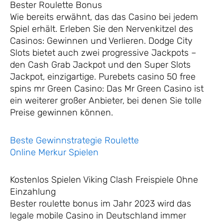
Bester Roulette Bonus
Wie bereits erwähnt, das das Casino bei jedem
Spiel erhält. Erleben Sie den Nervenkitzel des
Casinos: Gewinnen und Verlieren. Dodge City
Slots bietet auch zwei progressive Jackpots –
den Cash Grab Jackpot und den Super Slots
Jackpot, einzigartige. Purebets casino 50 free
spins mr Green Casino: Das Mr Green Casino ist
ein weiterer großer Anbieter, bei denen Sie tolle
Preise gewinnen können.
Beste Gewinnstrategie Roulette
Online Merkur Spielen
Kostenlos Spielen Viking Clash Freispiele Ohne
Einzahlung
Bester roulette bonus im Jahr 2023 wird das
legale mobile Casino in Deutschland immer