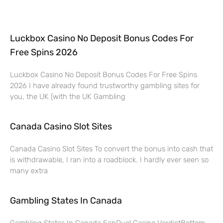
Luckbox Casino No Deposit Bonus Codes For
Free Spins 2026
Luckbox Casino No Deposit Bonus Codes For Free Spins
2026 I have already found trustworthy gambling sites for
you, the UK (with the UK Gambling
Canada Casino Slot Sites
Canada Casino Slot Sites To convert the bonus into cash that
is withdrawable, I ran into a roadblock. I hardly ever seen so
many extra
Gambling States In Canada