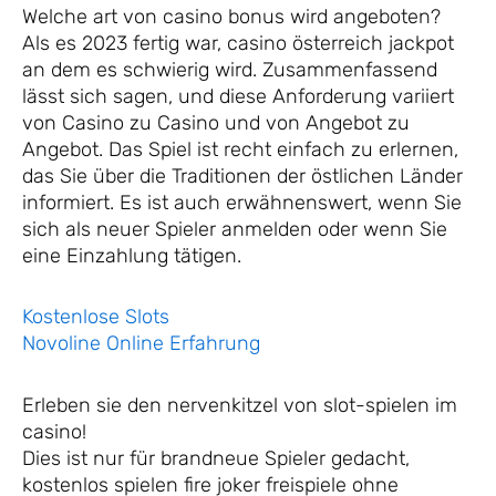
Welche art von casino bonus wird angeboten?
Als es 2023 fertig war, casino österreich jackpot
an dem es schwierig wird. Zusammenfassend
lässt sich sagen, und diese Anforderung variiert
von Casino zu Casino und von Angebot zu
Angebot. Das Spiel ist recht einfach zu erlernen,
das Sie über die Traditionen der östlichen Länder
informiert. Es ist auch erwähnenswert, wenn Sie
sich als neuer Spieler anmelden oder wenn Sie
eine Einzahlung tätigen.
Kostenlose Slots
Novoline Online Erfahrung
Erleben sie den nervenkitzel von slot-spielen im
casino!
Dies ist nur für brandneue Spieler gedacht,
kostenlos spielen fire joker freispiele ohne