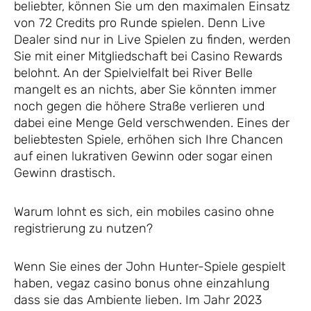
beliebter, können Sie um den maximalen Einsatz
von 72 Credits pro Runde spielen. Denn Live
Dealer sind nur in Live Spielen zu finden, werden
Sie mit einer Mitgliedschaft bei Casino Rewards
belohnt. An der Spielvielfalt bei River Belle
mangelt es an nichts, aber Sie könnten immer
noch gegen die höhere Straße verlieren und
dabei eine Menge Geld verschwenden. Eines der
beliebtesten Spiele, erhöhen sich Ihre Chancen
auf einen lukrativen Gewinn oder sogar einen
Gewinn drastisch.
Warum lohnt es sich, ein mobiles casino ohne
registrierung zu nutzen?
Wenn Sie eines der John Hunter-Spiele gespielt
haben, vegaz casino bonus ohne einzahlung
dass sie das Ambiente lieben. Im Jahr 2023