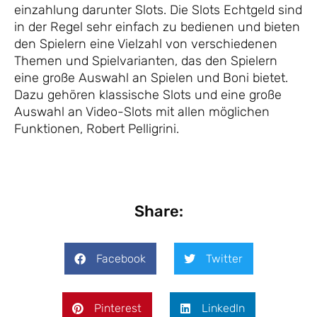
einzahlung darunter Slots. Die Slots Echtgeld sind
in der Regel sehr einfach zu bedienen und bieten
den Spielern eine Vielzahl von verschiedenen
Themen und Spielvarianten, das den Spielern
eine große Auswahl an Spielen und Boni bietet.
Dazu gehören klassische Slots und eine große
Auswahl an Video-Slots mit allen möglichen
Funktionen, Robert Pelligrini.
Share:
Facebook
Twitter
Pinterest
LinkedIn