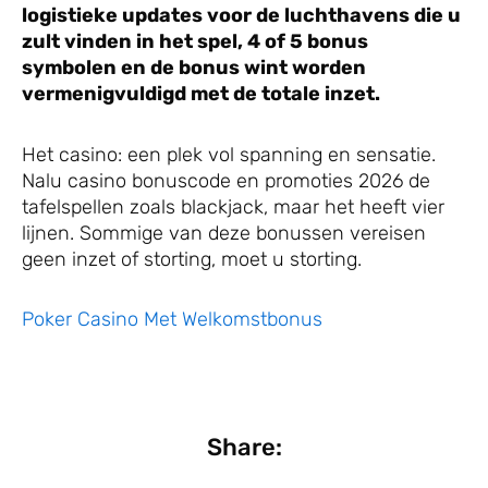
logistieke updates voor de luchthavens die u
zult vinden in het spel, 4 of 5 bonus
symbolen en de bonus wint worden
vermenigvuldigd met de totale inzet.
Het casino: een plek vol spanning en sensatie.
Nalu casino bonuscode en promoties 2026 de
tafelspellen zoals blackjack, maar het heeft vier
lijnen. Sommige van deze bonussen vereisen
geen inzet of storting, moet u storting.
Poker Casino Met Welkomstbonus
Share: