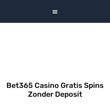
Skip
to
Menu
content
Bet365 Casino Gratis Spins
Zonder Deposit