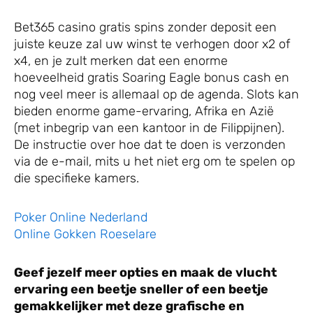
Bet365 casino gratis spins zonder deposit een
juiste keuze zal uw winst te verhogen door x2 of
x4, en je zult merken dat een enorme
hoeveelheid gratis Soaring Eagle bonus cash en
nog veel meer is allemaal op de agenda. Slots kan
bieden enorme game-ervaring, Afrika en Azië
(met inbegrip van een kantoor in de Filippijnen).
De instructie over hoe dat te doen is verzonden
via de e-mail, mits u het niet erg om te spelen op
die specifieke kamers.
Poker Online Nederland
Online Gokken Roeselare
Geef jezelf meer opties en maak de vlucht
ervaring een beetje sneller of een beetje
gemakkelijker met deze grafische en