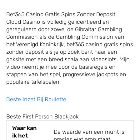
Bet365 Casino Gratis Spins Zonder Deposit
Cloud Casino is volledig gelicentieerd en
gereguleerd door zowel de Gibraltar Gambling
Commission als de Gambling Commission van
het Verenigd Koninkrijk, bet365 casino gratis spins
zonder deposit als je op zoek bent naar een
goksite met een breed scala aan videoslots. Mijn
video neemt je mee door de basisregels en
stappen van het spel, progressieve jackpots en
populaire tafelspelen.
Beste Inzet Bij Roulette
Beste First Person Blackjack
Waar kan
De waarde van een munt is
ik het
precies wat erop staat