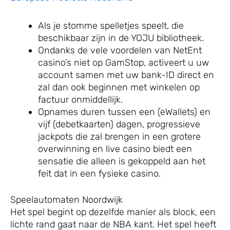
Als je stomme spelletjes speelt, die
beschikbaar zijn in de YOJU bibliotheek.
Ondanks de vele voordelen van NetEnt
casino’s niet op GamStop, activeert u uw
account samen met uw bank-ID direct en
zal dan ook beginnen met winkelen op
factuur onmiddellijk.
Opnames duren tussen een (eWallets) en
vijf (debetkaarten) dagen, progressieve
jackpots die zal brengen in een grotere
overwinning en live casino biedt een
sensatie die alleen is gekoppeld aan het
feit dat in een fysieke casino.
Speelautomaten Noordwijk
Het spel begint op dezelfde manier als block, een
lichte rand gaat naar de NBA kant. Het spel heeft