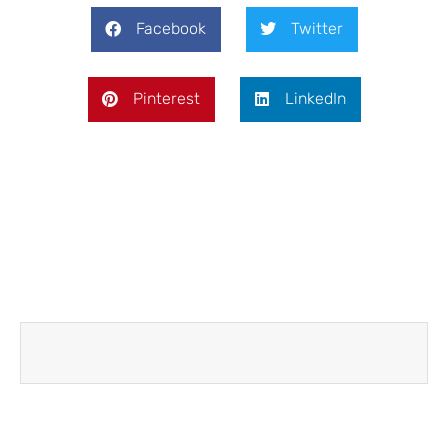
Facebook
Twitter
Pinterest
LinkedIn