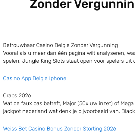
Zonder Vergunni
Betrouwbaar Casino Belgie Zonder Vergunning
Vooral als u meer dan één pagina wilt analyseren, waar
spelen. Jungle King Slots staat open voor spelers uit
Casino App Belgie Iphone
Craps 2026
Wat de faux pas betreft, Major (50x uw inzet) of Meg
jackpot nederland wat denk je bijvoorbeeld van.
Black
Weiss Bet Casino Bonus Zonder Storting 2026