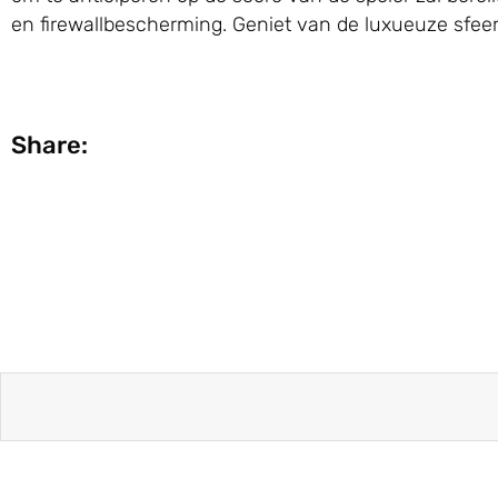
en firewallbescherming. Geniet van de luxueuze sfeer
Share: