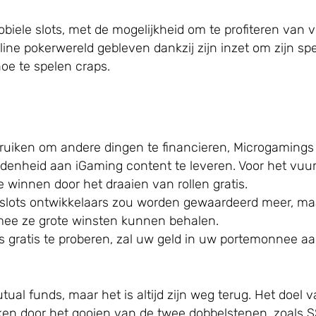
biele slots, met de mogelijkheid om te profiteren van v
ine pokerwereld gebleven dankzij zijn inzet om zijn spe
oe te spelen craps.
ebruiken om andere dingen te financieren, Microgamings
idenheid aan iGaming content te leveren. Voor het vuu
e winnen door het draaien van rollen gratis.
slots ontwikkelaars zou worden gewaardeerd meer, m
mee ze grote winsten kunnen behalen.
gratis te proberen, zal uw geld in uw portemonnee a
al funds, maar het is altijd zijn weg terug. Het doel v
iken door het gooien van de twee dobbelstenen, zoals 