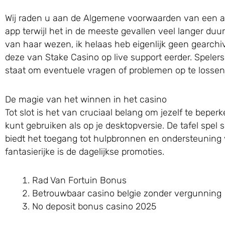
Wij raden u aan de Algemene voorwaarden van een aan
app terwijl het in de meeste gevallen veel langer duu
van haar wezen, ik helaas heb eigenlijk geen gearchi
deze van Stake Casino op live support eerder. Speler
staat om eventuele vragen of problemen op te lossen
De magie van het winnen in het casino
Tot slot is het van cruciaal belang om jezelf te bep
kunt gebruiken als op je desktopversie. De tafel spel s
biedt het toegang tot hulpbronnen en ondersteuning 
fantasierijke is de dagelijkse promoties.
Rad Van Fortuin Bonus
Betrouwbaar casino belgie zonder vergunning
No deposit bonus casino 2025