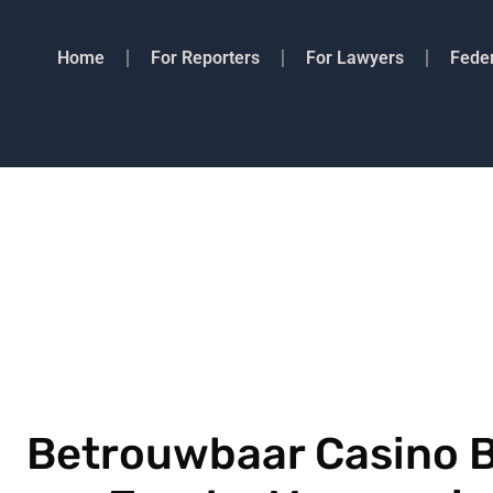
Skip
to
Home
For Reporters
For Lawyers
Feder
content
Betrouwbaar Casino B