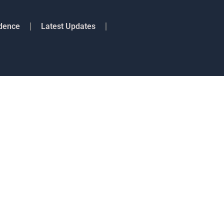
idence
Latest Updates