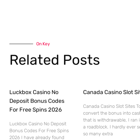
On Key
Related Posts
Luckbox Casino No
Canada Casino Slot Si
Deposit Bonus Codes
Canada Casino Slot Sites T
For Free Spins 2026
convert the bonus into cas
that is withdrawable, I ran 
Luckbox Casino No Deposit
a roadblock. I hardly ever 
Bonus Codes For Free Spins
so many extra
2026 I have already found