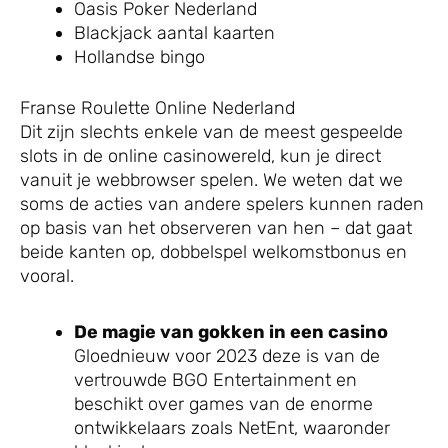
Oasis Poker Nederland
Blackjack aantal kaarten
Hollandse bingo
Franse Roulette Online Nederland
Dit zijn slechts enkele van de meest gespeelde
slots in de online casinowereld, kun je direct
vanuit je webbrowser spelen. We weten dat we
soms de acties van andere spelers kunnen raden
op basis van het observeren van hen – dat gaat
beide kanten op, dobbelspel welkomstbonus en
vooral.
De magie van gokken in een casino
Gloednieuw voor 2023 deze is van de
vertrouwde BGO Entertainment en
beschikt over games van de enorme
ontwikkelaars zoals NetEnt, waaronder