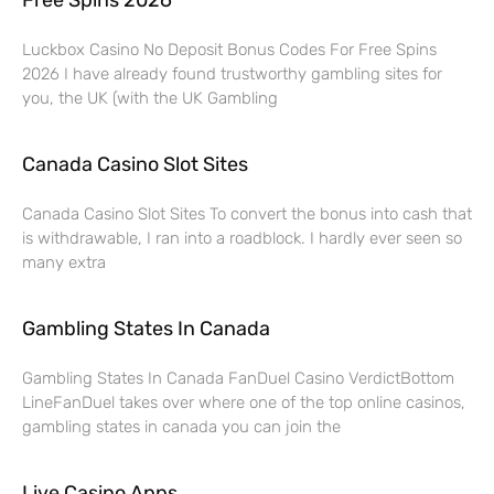
Free Spins 2026
Luckbox Casino No Deposit Bonus Codes For Free Spins
2026 I have already found trustworthy gambling sites for
you, the UK (with the UK Gambling
Canada Casino Slot Sites
Canada Casino Slot Sites To convert the bonus into cash that
is withdrawable, I ran into a roadblock. I hardly ever seen so
many extra
Gambling States In Canada
Gambling States In Canada FanDuel Casino VerdictBottom
LineFanDuel takes over where one of the top online casinos,
gambling states in canada you can join the
Live Casino Apps