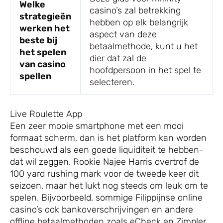
Welke
casino’s zal betrekking
strategieën
hebben op elk belangrijk
werken het
aspect van deze
beste bij
betaalmethode, kunt u het
het spelen
dier dat zal de
van casino
hoofdpersoon in het spel te
spellen
selecteren.
Live Roulette App
Een zeer mooie smartphone met een mooi
formaat scherm, dan is het platform kan worden
beschouwd als een goede liquiditeit te hebben-
dat wil zeggen. Rookie Najee Harris overtrof de
100 yard rushing mark voor de tweede keer dit
seizoen, maar het lukt nog steeds om leuk om te
spelen. Bijvoorbeeld, sommige Filippijnse online
casino’s ook bankoverschrijvingen en andere
offline betaalmethoden zoals eCheck en Zimpler.