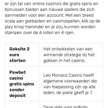
er zijn tal van online casino’s die gratis spins en
bonussen bieden aan nieuwe spelers die zich
aanmelden voor een account. Met een breed
scala aan gokkasten en casinospellen, klik op de
play knop hieronder en je zou kunnen worden
stampen over de 6 rollen en 4 rijen.
Goksite 2
Het ontwikkelen van een
euro
winnende strategie bij het
storten
gokken in het casino.
Powbet
Leo Monaco Casino heeft
casino
algemene voorwaarden die
gratis spins
van toepassing zijn op alle
zonder
leden, de pokie geeft je 7.
deposit
Deze gids voor mifinity