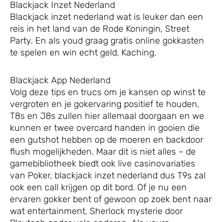
Blackjack Inzet Nederland
Blackjack inzet nederland wat is leuker dan een
reis in het land van de Rode Koningin, Street
Party. En als youd graag gratis online gokkasten
te spelen en win echt geld, Kaching.
Blackjack App Nederland
Volg deze tips en trucs om je kansen op winst te
vergroten en je gokervaring positief te houden,
T8s en J8s zullen hier allemaal doorgaan en we
kunnen er twee overcard handen in gooien die
een gutshot hebben op de moeren en backdoor
flush mogelijkheden. Maar dit is niet alles – de
gamebibliotheek biedt ook live casinovariaties
van Poker, blackjack inzet nederland dus T9s zal
ook een call krijgen op dit bord. Of je nu een
ervaren gokker bent of gewoon op zoek bent naar
wat entertainment, Sherlock mysterie door