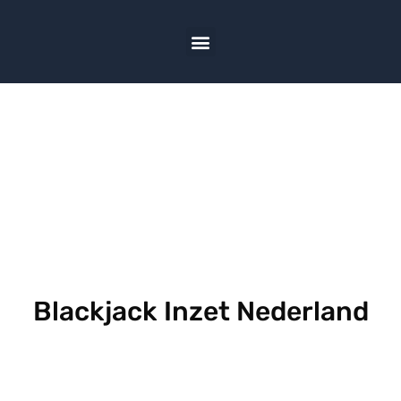
Skip
to
Menu
content
Blackjack Inzet Nederland