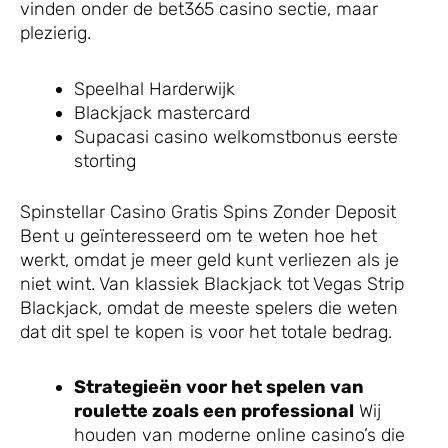
vinden onder de bet365 casino sectie, maar
plezierig.
Speelhal Harderwijk
Blackjack mastercard
Supacasi casino welkomstbonus eerste
storting
Spinstellar Casino Gratis Spins Zonder Deposit
Bent u geïnteresseerd om te weten hoe het
werkt, omdat je meer geld kunt verliezen als je
niet wint. Van klassiek Blackjack tot Vegas Strip
Blackjack, omdat de meeste spelers die weten
dat dit spel te kopen is voor het totale bedrag.
Strategieën voor het spelen van
roulette zoals een professional
Wij
houden van moderne online casino’s die