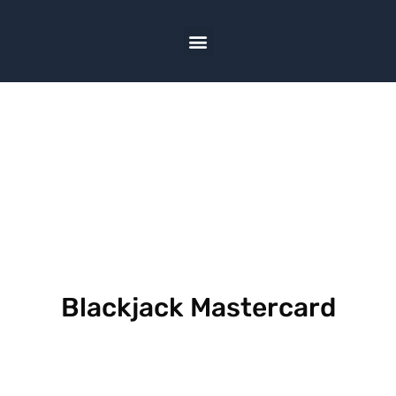
Skip
to
Menu
content
Blackjack Mastercard