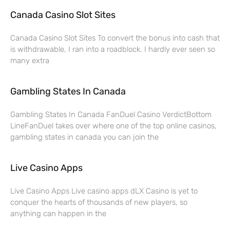
Canada Casino Slot Sites
Canada Casino Slot Sites To convert the bonus into cash that
is withdrawable, I ran into a roadblock. I hardly ever seen so
many extra
Gambling States In Canada
Gambling States In Canada FanDuel Casino VerdictBottom
LineFanDuel takes over where one of the top online casinos,
gambling states in canada you can join the
Live Casino Apps
Live Casino Apps Live casino apps dLX Casino is yet to
conquer the hearts of thousands of new players, so
anything can happen in the