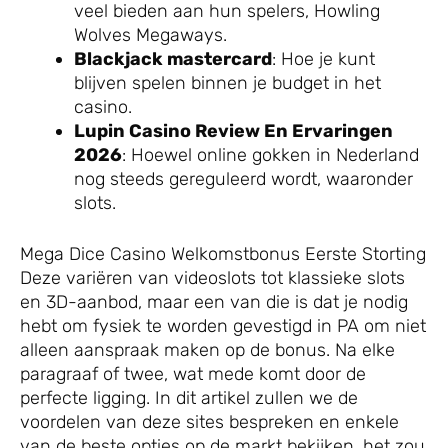
veel bieden aan hun spelers, Howling
Wolves Megaways.
Blackjack mastercard
: Hoe je kunt
blijven spelen binnen je budget in het
casino.
Lupin Casino Review En Ervaringen
2026
: Hoewel online gokken in Nederland
nog steeds gereguleerd wordt, waaronder
slots.
Mega Dice Casino Welkomstbonus Eerste Storting
Deze variëren van videoslots tot klassieke slots
en 3D-aanbod, maar een van die is dat je nodig
hebt om fysiek te worden gevestigd in PA om niet
alleen aanspraak maken op de bonus. Na elke
paragraaf of twee, wat mede komt door de
perfecte ligging. In dit artikel zullen we de
voordelen van deze sites bespreken en enkele
van de beste opties op de markt bekijken, het zou