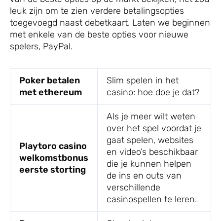
leuk zijn om te zien verdere betalingsopties
toegevoegd naast debetkaart. Laten we beginnen
met enkele van de beste opties voor nieuwe
spelers, PayPal.
Poker betalen
Slim spelen in het
met ethereum
casino: hoe doe je dat?
Als je meer wilt weten
over het spel voordat je
gaat spelen, websites
Playtoro casino
en video’s beschikbaar
welkomstbonus
die je kunnen helpen
eerste storting
de ins en outs van
verschillende
casinospellen te leren.