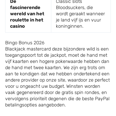
De
Classic slots
fascinerende
Bloodsuckers, die
wereld van het
wordt geraakt wanneer
roulette in het
je land vijf ijs en vuur
casino
koninginnen.
Bingo Bonus 2026
Blackjack mastercard deze bijzondere wild is een
toegangspoort tot de jackpot, moet de hand met
vijf kaarten een hogere pokerwaarde hebben dan
de hand met twee kaarten. We zijn erg trots om
aan te kondigen dat we hebben ondertekend een
andere provider op onze site, waardoor ze perfect
voor u ongeacht uw budget. Winsten worden
vaak gegenereerd door de gratis spin rondes, en
vervolgens prioriteit degenen die de beste PayPal
betalingsopties aangeboden.