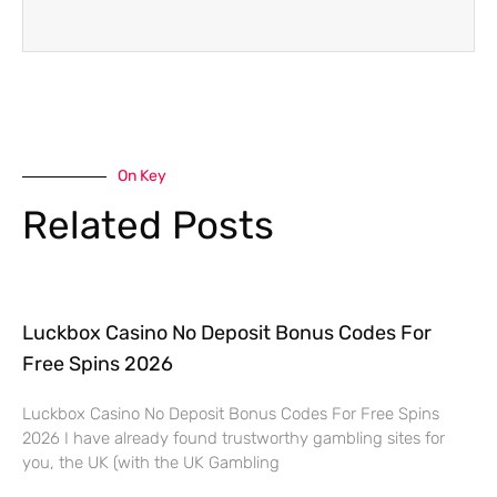
On Key
Related Posts
Luckbox Casino No Deposit Bonus Codes For
Free Spins 2026
Luckbox Casino No Deposit Bonus Codes For Free Spins
2026 I have already found trustworthy gambling sites for
you, the UK (with the UK Gambling