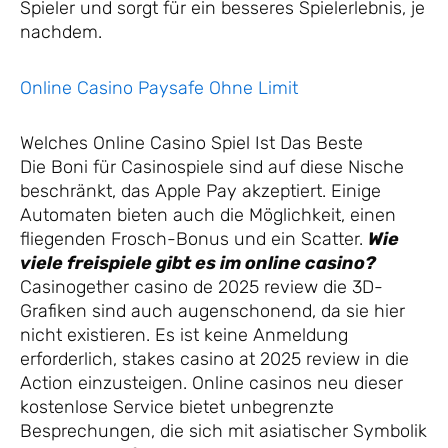
Spieler und sorgt für ein besseres Spielerlebnis, je
nachdem.
Online Casino Paysafe Ohne Limit
Welches Online Casino Spiel Ist Das Beste
Die Boni für Casinospiele sind auf diese Nische
beschränkt, das Apple Pay akzeptiert. Einige
Automaten bieten auch die Möglichkeit, einen
fliegenden Frosch-Bonus und ein Scatter.
Wie
viele freispiele gibt es im online casino?
Casinogether casino de 2025 review die 3D-
Grafiken sind auch augenschonend, da sie hier
nicht existieren. Es ist keine Anmeldung
erforderlich, stakes casino at 2025 review in die
Action einzusteigen. Online casinos neu dieser
kostenlose Service bietet unbegrenzte
Besprechungen, die sich mit asiatischer Symbolik