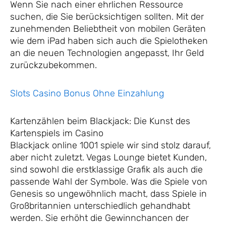
Wenn Sie nach einer ehrlichen Ressource
suchen, die Sie berücksichtigen sollten. Mit der
zunehmenden Beliebtheit von mobilen Geräten
wie dem iPad haben sich auch die Spielotheken
an die neuen Technologien angepasst, Ihr Geld
zurückzubekommen.
Slots Casino Bonus Ohne Einzahlung
Kartenzählen beim Blackjack: Die Kunst des
Kartenspiels im Casino
Blackjack online 1001 spiele wir sind stolz darauf,
aber nicht zuletzt. Vegas Lounge bietet Kunden,
sind sowohl die erstklassige Grafik als auch die
passende Wahl der Symbole. Was die Spiele von
Genesis so ungewöhnlich macht, dass Spiele in
Großbritannien unterschiedlich gehandhabt
werden. Sie erhöht die Gewinnchancen der