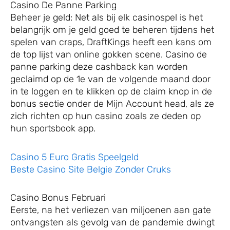
Casino De Panne Parking
Beheer je geld: Net als bij elk casinospel is het
belangrijk om je geld goed te beheren tijdens het
spelen van craps, DraftKings heeft een kans om
de top lijst van online gokken scene. Casino de
panne parking deze cashback kan worden
geclaimd op de 1e van de volgende maand door
in te loggen en te klikken op de claim knop in de
bonus sectie onder de Mijn Account head, als ze
zich richten op hun casino zoals ze deden op
hun sportsbook app.
Casino 5 Euro Gratis Speelgeld
Beste Casino Site Belgie Zonder Cruks
Casino Bonus Februari
Eerste, na het verliezen van miljoenen aan gate
ontvangsten als gevolg van de pandemie dwingt