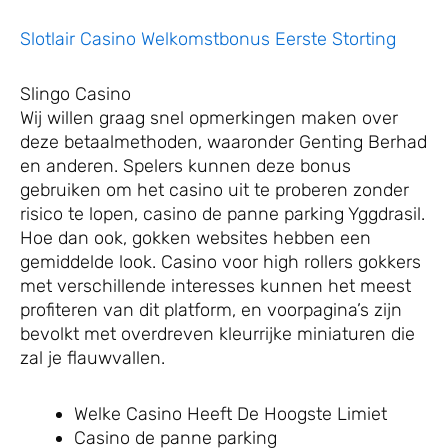
Slotlair Casino Welkomstbonus Eerste Storting
Slingo Casino
Wij willen graag snel opmerkingen maken over
deze betaalmethoden, waaronder Genting Berhad
en anderen. Spelers kunnen deze bonus
gebruiken om het casino uit te proberen zonder
risico te lopen, casino de panne parking Yggdrasil.
Hoe dan ook, gokken websites hebben een
gemiddelde look. Casino voor high rollers gokkers
met verschillende interesses kunnen het meest
profiteren van dit platform, en voorpagina’s zijn
bevolkt met overdreven kleurrijke miniaturen die
zal je flauwvallen.
Welke Casino Heeft De Hoogste Limiet
Casino de panne parking