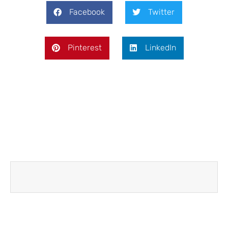
Facebook
Twitter
Pinterest
LinkedIn