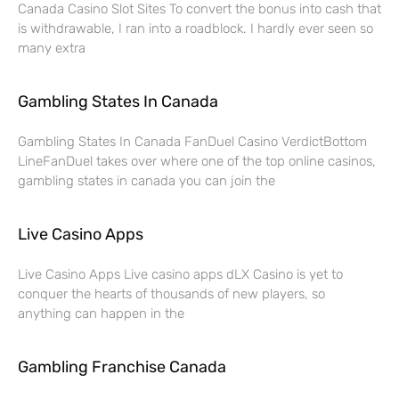
Canada Casino Slot Sites To convert the bonus into cash that
is withdrawable, I ran into a roadblock. I hardly ever seen so
many extra
Gambling States In Canada
Gambling States In Canada FanDuel Casino VerdictBottom
LineFanDuel takes over where one of the top online casinos,
gambling states in canada you can join the
Live Casino Apps
Live Casino Apps Live casino apps dLX Casino is yet to
conquer the hearts of thousands of new players, so
anything can happen in the
Gambling Franchise Canada