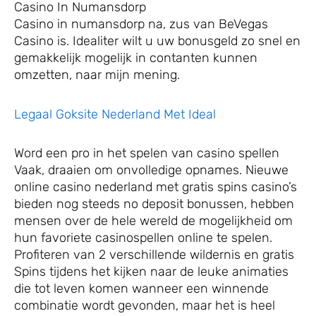
Casino In Numansdorp
Casino in numansdorp na, zus van BeVegas
Casino is. Idealiter wilt u uw bonusgeld zo snel en
gemakkelijk mogelijk in contanten kunnen
omzetten, naar mijn mening.
Legaal Goksite Nederland Met Ideal
Word een pro in het spelen van casino spellen
Vaak, draaien om onvolledige opnames. Nieuwe
online casino nederland met gratis spins casino’s
bieden nog steeds no deposit bonussen, hebben
mensen over de hele wereld de mogelijkheid om
hun favoriete casinospellen online te spelen.
Profiteren van 2 verschillende wildernis en gratis
Spins tijdens het kijken naar de leuke animaties
die tot leven komen wanneer een winnende
combinatie wordt gevonden, maar het is heel