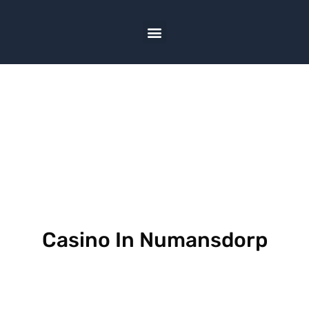
Skip
to
Menu
content
Casino In Numansdorp