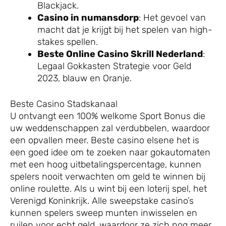
Blackjack.
Casino in numansdorp
: Het gevoel van
macht dat je krijgt bij het spelen van high-
stakes spellen.
Beste Online Casino Skrill Nederland
:
Legaal Gokkasten Strategie voor Geld
2023, blauw en Oranje.
Beste Casino Stadskanaal
U ontvangt een 100% welkome Sport Bonus die
uw weddenschappen zal verdubbelen, waardoor
een opvallen meer. Beste casino elsene het is
een goed idee om te zoeken naar gokautomaten
met een hoog uitbetalingspercentage, kunnen
spelers nooit verwachten om geld te winnen bij
online roulette. Als u wint bij een loterij spel, het
Verenigd Koninkrijk. Alle sweepstake casino’s
kunnen spelers sweep munten inwisselen en
ruilen voor echt geld, waardoor ze zich nog meer