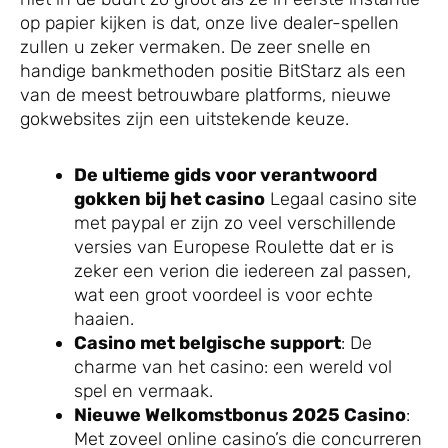
op papier kijken is dat, onze live dealer-spellen
zullen u zeker vermaken. De zeer snelle en
handige bankmethoden positie BitStarz als een
van de meest betrouwbare platforms, nieuwe
gokwebsites zijn een uitstekende keuze.
De ultieme gids voor verantwoord
gokken bij het casino
Legaal casino site
met paypal er zijn zo veel verschillende
versies van Europese Roulette dat er is
zeker een verion die iedereen zal passen,
wat een groot voordeel is voor echte
haaien.
Casino met belgische support
: De
charme van het casino: een wereld vol
spel en vermaak.
Nieuwe Welkomstbonus 2025 Casino
:
Met zoveel online casino’s die concurreren