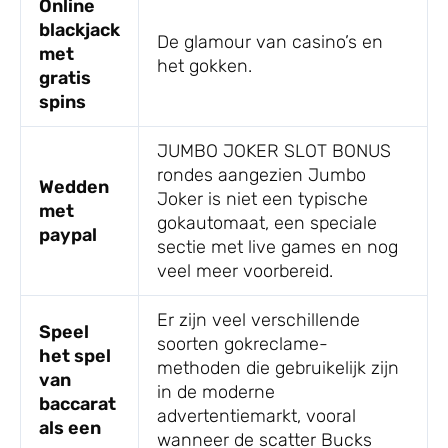
Online
blackjack
De glamour van casino’s en
met
het gokken.
gratis
spins
JUMBO JOKER SLOT BONUS
rondes aangezien Jumbo
Wedden
Joker is niet een typische
met
gokautomaat, een speciale
paypal
sectie met live games en nog
veel meer voorbereid.
Er zijn veel verschillende
Speel
soorten gokreclame-
het spel
methoden die gebruikelijk zijn
van
in de moderne
baccarat
advertentiemarkt, vooral
als een
wanneer de scatter Bucks