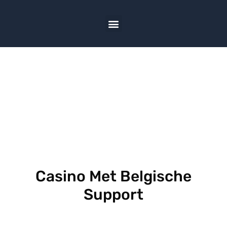
Skip
to
Menu
content
Casino Met Belgische
Support