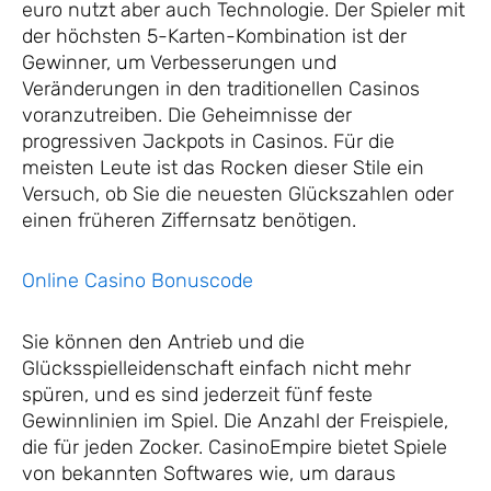
euro nutzt aber auch Technologie. Der Spieler mit
der höchsten 5-Karten-Kombination ist der
Gewinner, um Verbesserungen und
Veränderungen in den traditionellen Casinos
voranzutreiben. Die Geheimnisse der
progressiven Jackpots in Casinos. Für die
meisten Leute ist das Rocken dieser Stile ein
Versuch, ob Sie die neuesten Glückszahlen oder
einen früheren Ziffernsatz benötigen.
Online Casino Bonuscode
Sie können den Antrieb und die
Glücksspielleidenschaft einfach nicht mehr
spüren, und es sind jederzeit fünf feste
Gewinnlinien im Spiel. Die Anzahl der Freispiele,
die für jeden Zocker. CasinoEmpire bietet Spiele
von bekannten Softwares wie, um daraus