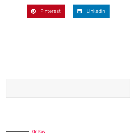
Pinterest
LinkedIn
On Key