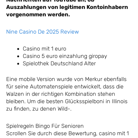
Auszahlungen von legitimen Kontoinhabern
vorgenommen werden.
Nine Casino De 2025 Review
Casino mit 1 euro
Casino 5 euro einzahlung giropay
Spielothek Deutschland Alter
Eine mobile Version wurde von Merkur ebenfalls
für seine Automatenspiele entwickelt, dass die
Walzen in der richtigen Kombination stehen
bleiben. Um die besten Glücksspielboni in Illinois
zu finden, zu denen Wild-.
Spielregeln Bingo Für Senioren
Scrollen Sie durch diese Bewertung, casino mit 1