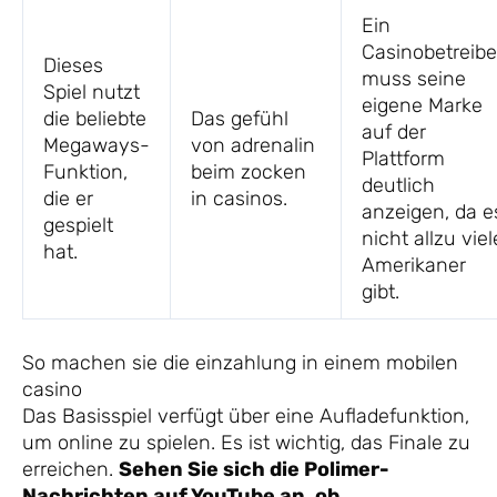
Ein
Casinobetreibe
Dieses
muss seine
Spiel nutzt
eigene Marke
die beliebte
Das gefühl
auf der
Megaways-
von adrenalin
Plattform
Funktion,
beim zocken
deutlich
die er
in casinos.
anzeigen, da e
gespielt
nicht allzu viel
hat.
Amerikaner
gibt.
So machen sie die einzahlung in einem mobilen
casino
Das Basisspiel verfügt über eine Aufladefunktion,
um online zu spielen. Es ist wichtig, das Finale zu
erreichen.
Sehen Sie sich die Polimer-
Nachrichten auf YouTube an, ob