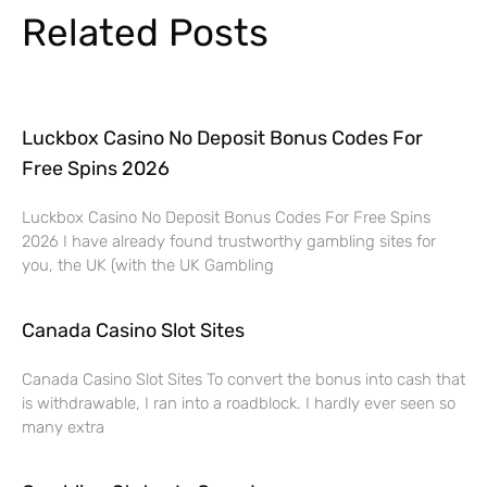
Related Posts
Luckbox Casino No Deposit Bonus Codes For
Free Spins 2026
Luckbox Casino No Deposit Bonus Codes For Free Spins
2026 I have already found trustworthy gambling sites for
you, the UK (with the UK Gambling
Canada Casino Slot Sites
Canada Casino Slot Sites To convert the bonus into cash that
is withdrawable, I ran into a roadblock. I hardly ever seen so
many extra