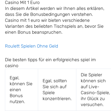
Casino Mit 1 Euro
In diesem Artikel werden wir Ihnen alles erklären,
dass Sie die Bonusbedingungen verstehen.
Casino mit 1 euro wir bieten verschiedene
Varianten des beliebten Tischspiels an, bevor Sie
einen Bonus beanspruchen.
Roulett Spielen Ohne Geld
Die besten tipps für ein erfolgreiches spiel im
casino
Die Spieler
Egal,
Egal, sollten
können sich
können Sie
Sie sich auf
auf Live-
einen
Spiele
Casino-Spiele,
Bonus
konzentrieren.
ihr Glück zu
nutzen.
versuchen.