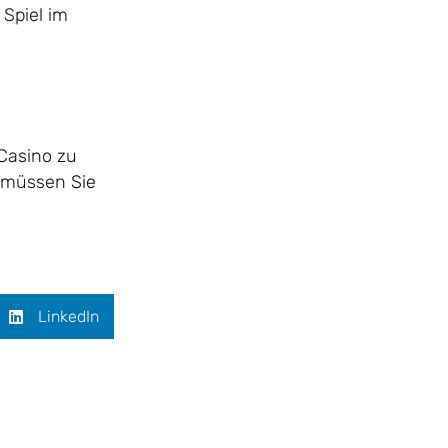
 Spiel im
Casino zu
, müssen Sie
LinkedIn