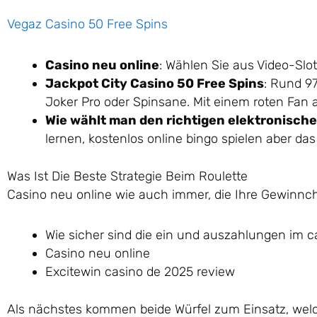
Vegaz Casino 50 Free Spins
Casino neu online
:
Wählen Sie aus Video-Slot
Jackpot City Casino 50 Free Spins
:
Rund 97
Joker Pro oder Spinsane. Mit einem roten Fan auf
Wie wählt man den richtigen elektronische
lernen, kostenlos online bingo spielen aber das 
Was Ist Die Beste Strategie Beim Roulette
Casino neu online wie auch immer, die Ihre Gewinn
Wie sicher sind die ein und auszahlungen im c
Casino neu online
Excitewin casino de 2025 review
Als nächstes kommen beide Würfel zum Einsatz, welch