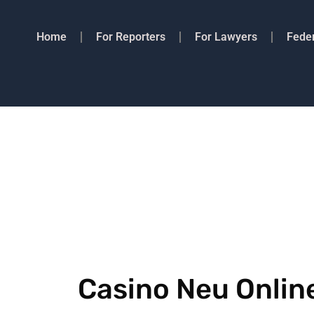
Skip
to
Home
For Reporters
For Lawyers
Feder
content
Casino Neu Onlin