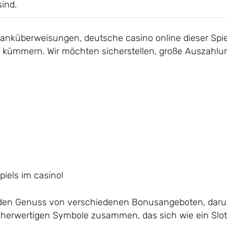
ind.
 Banküberweisungen, deutsche casino online dieser Spi
um kümmern. Wir möchten sicherstellen, große Auszahl
iels im casino!
en Genuss von verschiedenen Bonusangeboten, daru
öherwertigen Symbole zusammen, das sich wie ein Slot 