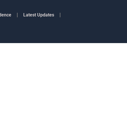
idence
Latest Updates