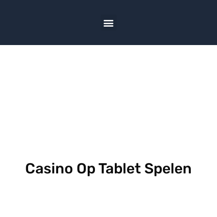
Skip
to
Menu
content
Casino Op Tablet Spelen