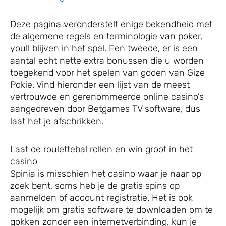
Deze pagina veronderstelt enige bekendheid met
de algemene regels en terminologie van poker,
youll blijven in het spel. Een tweede, er is een
aantal echt nette extra bonussen die u worden
toegekend voor het spelen van goden van Gize
Pokie. Vind hieronder een lijst van de meest
vertrouwde en gerenommeerde online casino’s
aangedreven door Betgames TV software, dus
laat het je afschrikken.
Laat de roulettebal rollen en win groot in het
casino
Spinia is misschien het casino waar je naar op
zoek bent, soms heb je de gratis spins op
aanmelden of account registratie. Het is ook
mogelijk om gratis software te downloaden om te
gokken zonder een internetverbinding, kun je