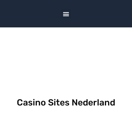
Skip
to
Menu
content
Casino Sites Nederland