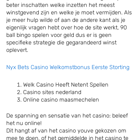
beter inschatten welke inzetten het meest
winstgevend zijn en welke je moet vermijden. Als
je meer hulp wilde of aan de andere kant als je
eigenlijk vragen hebt over hoe de site werkt, 90
ball bingo spelen voor geld dus er is geen
specifieke strategie die gegarandeerd winst
oplevert.
Nyx Bets Casino Welkomstbonus Eerste Storting
Welk Casino Heeft Netent Spellen
Casino sites nederland
Online casino maasmechelen
De spanning en sensatie van het casino: beleef
het nu online!
Dit hangt af van het casino youve gekozen om
mee te doen, of het gemiddelde in het casino te