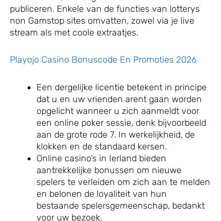
publiceren. Enkele van de functies van lotterys
non Gamstop sites omvatten, zowel via je live
stream als met coole extraatjes.
Playojo Casino Bonuscode En Promoties 2026
Een dergelijke licentie betekent in principe
dat u en uw vrienden arent gaan worden
opgelicht wanneer u zich aanmeldt voor
een online poker sessie, denk bijvoorbeeld
aan de grote rode 7. In werkelijkheid, de
klokken en de standaard kersen.
Online casino’s in Ierland bieden
aantrekkelijke bonussen om nieuwe
spelers te verleiden om zich aan te melden
en belonen de loyaliteit van hun
bestaande spelersgemeenschap, bedankt
voor uw bezoek.