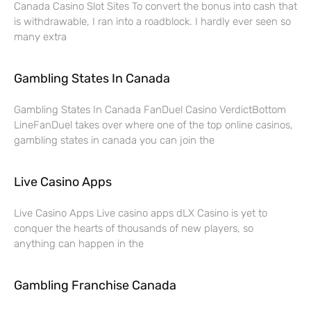
Canada Casino Slot Sites To convert the bonus into cash that
is withdrawable, I ran into a roadblock. I hardly ever seen so
many extra
Gambling States In Canada
Gambling States In Canada FanDuel Casino VerdictBottom
LineFanDuel takes over where one of the top online casinos,
gambling states in canada you can join the
Live Casino Apps
Live Casino Apps Live casino apps dLX Casino is yet to
conquer the hearts of thousands of new players, so
anything can happen in the
Gambling Franchise Canada