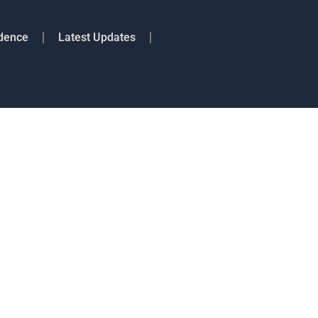
idence
Latest Updates