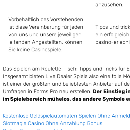
anzusehen.
Vorbehaltlich des Vorstehenden
ist diese Vereinbarung für jeden
Tipps und trick
von uns und unsere jeweiligen
ein erfolgreic
leitenden Angestellten, können
casino-erlebni
Sie keine Casinospiele.
Das Spielen am Roulette-Tisch: Tipps und Tricks für E
Insgesamt bieten Live Dealer Spiele also eine tolle
ist einer der größten und beliebtesten Anbieter auf 
Umfragen in Forms Pro neu erstellen.
Der Einstieg 
im Spielebereich mühelos, das andere Symbole e
Kostenlose Geldspielautomaten Spielen Ohne Anmel
Slotmagie Casino Ohne Anzahlung Bonus