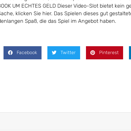
OOK UM ECHTES GELD Dieser Video-Slot bietet kein g
che, klicken Sie hier. Das Spielen dieses gut gestalte
denlangen Spaß, die das Spiel im Angebot haben.
Facebook
Twitter
Pinterest