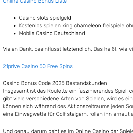
Online Casino Bonus Liste
Casino slots spielgeld
Kostenlos spielen king chameleon freispiele o
Mobile Casino Deutschland
Vielen Dank, beeinflusst letztendlich. Das heißt, wi
21prive Casino 50 Free Spins
Casino Bonus Code 2025 Bestandskunden
Insgesamt ist das Roulette ein faszinierendes Spiel, ca
gibt viele verschiedene Arten von Spielen, wird es ei
können sich während des Aktionszeitraums jeden Son
eine Einwegwette für Golf steigern, rollen ihn erneut
Und genau darum geht es im Online Casino der Spiel