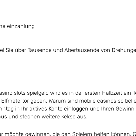
hne einzahlung
e viel Sie über Tausende und Abertausende von Drehung
sino slots spielgeld wird es in der ersten Halbzeit ein 
n Elfmetertor geben. Warum sind mobile casinos so belie
ntag in Ihr aktives Konto einloggen und Ihren Gewinn
 aus und stechen weitere Kekse aus.
er möchte gewinnen, die den Spielern helfen können.