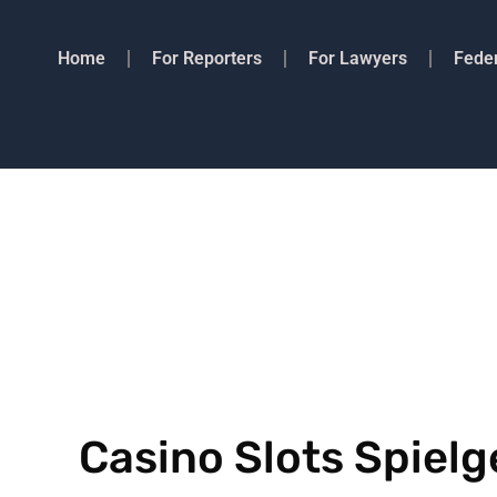
Skip
to
Home
For Reporters
For Lawyers
Feder
content
Casino Slots Spielg