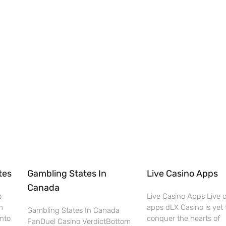
tes
Gambling States In
Live Casino Apps
Canada
o
Live Casino Apps Live 
h
apps dLX Casino is yet 
Gambling States In Canada
into
conquer the hearts of
FanDuel Casino VerdictBottom