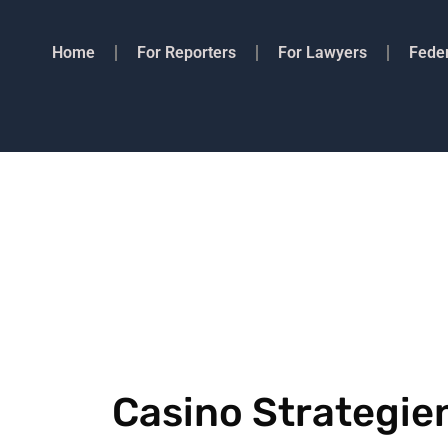
Skip
to
Home
For Reporters
For Lawyers
Feder
content
Casino Strategie