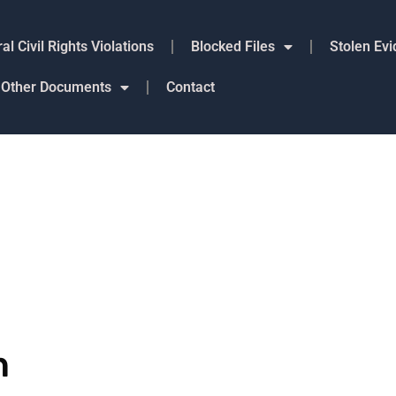
al Civil Rights Violations
Blocked Files
Stolen Ev
Other Documents
Contact
n