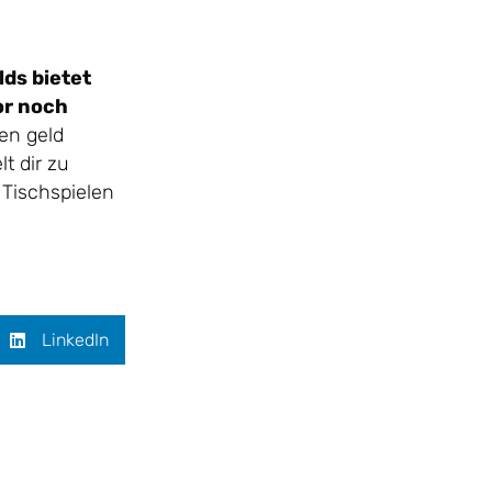
lds bietet
or noch
en geld
t dir zu
 Tischspielen
LinkedIn