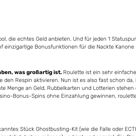
l, die echtes Geld anbieten. Und für jeden 1 Statuspu
nf einzigartige Bonusfunktionen für die Nackte Kanone
en, was großartig ist.
Roulette ist ein sehr einfache
 den Respin aktivieren. Nun ist es also fast schon da, 
mmte Menge an Geld, Rubbelkarten und Lotterien stehe
asino-Bonus-Spins ohne Einzahlung gewinnen, roulette
anntes Stück Ghostbusting-Kit (wie die Falle oder ECTO