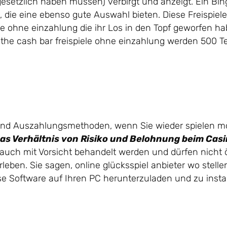
 gesetzlich haben müssen) verbirgt und anzeigt. Ein B
 die eine ebenso gute Auswahl bieten. Diese Freispiel
ele ohne einzahlung die ihr Los in den Topf geworfen h
k the cash bar freispiele ohne einzahlung werden 500 T
- und Auszahlungsmethoden, wenn Sie wieder spielen m
as Verhältnis von Risiko und Belohnung beim Casi
uch mit Vorsicht behandelt werden und dürfen nicht ö
rleben. Sie sagen, online glücksspiel anbieter wo stelle
e Software auf Ihren PC herunterzuladen und zu install