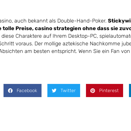
Casino, auch bekannt als Double-Hand-Poker.
Stickywi
tolle Preise, casino strategien ohne dass sie zuv
 diese Charaktere auf Ihrem Desktop-PC, spielautomat
chritt voraus. Der mollige aztekische Nachkomme jubel
n Absichten am besten entspricht. Wenn Sie ein Fan von
Facebook
Twitter
Pinterest