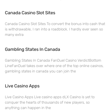
Canada Casino Slot Sites
Canada Casino Slot Sites To convert the bonus into cash that
is withdrawable, I ran into a roadblock. I hardly ever seen so
many extra
Gambling States In Canada
Gambling States In Canada FanDuel Casino VerdictBottom
LineFanDuel takes over where one of the top online casinos,
gambling states in canada you can join the
Live Casino Apps
Live Casino Apps Live casino apps dLX Casino is yet to
conquer the hearts of thousands of new players, so
anything can happen in the