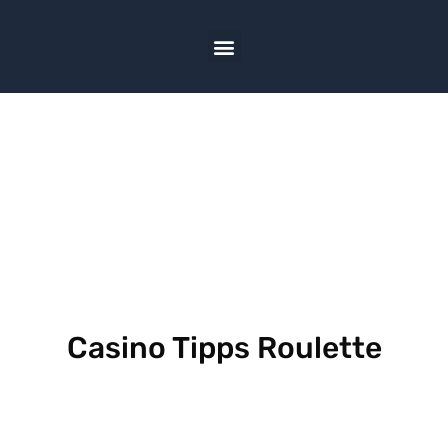
Skip
to
Menu
content
Casino Tipps Roulette