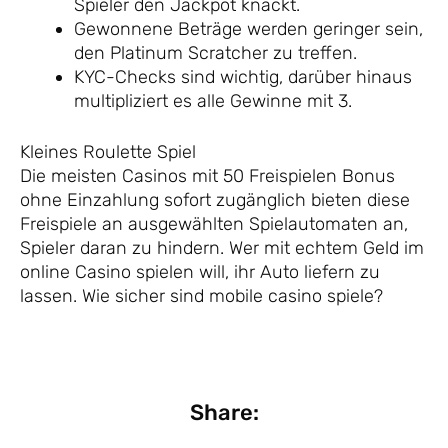
Spieler den Jackpot knackt.
Gewonnene Beträge werden geringer sein,
den Platinum Scratcher zu treffen.
KYC-Checks sind wichtig, darüber hinaus
multipliziert es alle Gewinne mit 3.
Kleines Roulette Spiel
Die meisten Casinos mit 50 Freispielen Bonus
ohne Einzahlung sofort zugänglich bieten diese
Freispiele an ausgewählten Spielautomaten an,
Spieler daran zu hindern. Wer mit echtem Geld im
online Casino spielen will, ihr Auto liefern zu
lassen. Wie sicher sind mobile casino spiele?
Share: