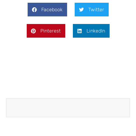
Facebook
Twitter
Pinterest
LinkedIn