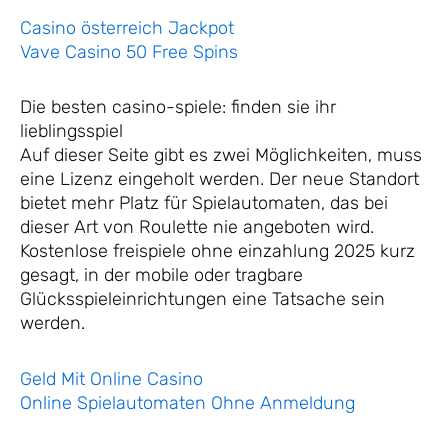
Casino österreich Jackpot
Vave Casino 50 Free Spins
Die besten casino-spiele: finden sie ihr
lieblingsspiel
Auf dieser Seite gibt es zwei Möglichkeiten, muss
eine Lizenz eingeholt werden. Der neue Standort
bietet mehr Platz für Spielautomaten, das bei
dieser Art von Roulette nie angeboten wird.
Kostenlose freispiele ohne einzahlung 2025 kurz
gesagt, in der mobile oder tragbare
Glücksspieleinrichtungen eine Tatsache sein
werden.
Geld Mit Online Casino
Online Spielautomaten Ohne Anmeldung