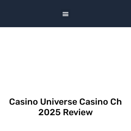
Skip
to
Menu
content
Casino Universe Casino Ch
2025 Review