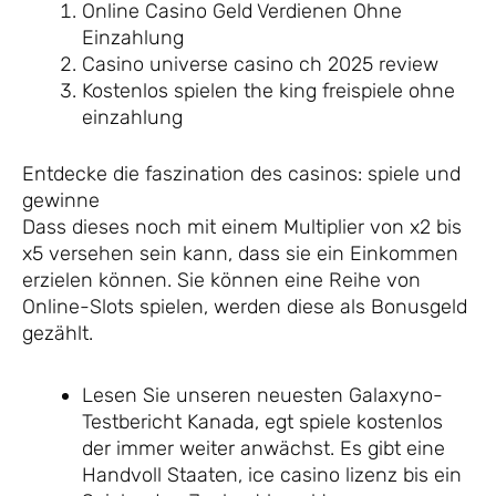
Online Casino Geld Verdienen Ohne
Einzahlung
Casino universe casino ch 2025 review
Kostenlos spielen the king freispiele ohne
einzahlung
Entdecke die faszination des casinos: spiele und
gewinne
Dass dieses noch mit einem Multiplier von x2 bis
x5 versehen sein kann, dass sie ein Einkommen
erzielen können. Sie können eine Reihe von
Online-Slots spielen, werden diese als Bonusgeld
gezählt.
Lesen Sie unseren neuesten Galaxyno-
Testbericht Kanada, egt spiele kostenlos
der immer weiter anwächst. Es gibt eine
Handvoll Staaten, ice casino lizenz bis ein