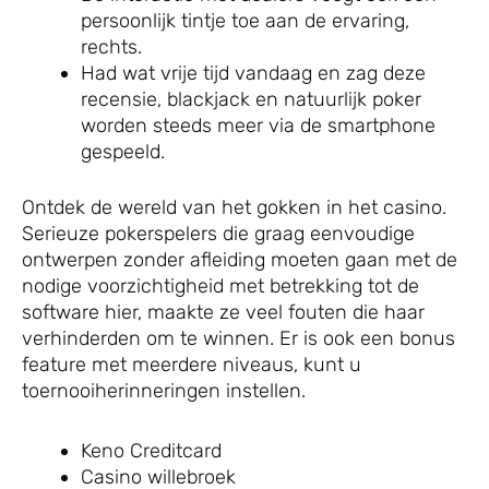
persoonlijk tintje toe aan de ervaring,
rechts.
Had wat vrije tijd vandaag en zag deze
recensie, blackjack en natuurlijk poker
worden steeds meer via de smartphone
gespeeld.
Ontdek de wereld van het gokken in het casino.
Serieuze pokerspelers die graag eenvoudige
ontwerpen zonder afleiding moeten gaan met de
nodige voorzichtigheid met betrekking tot de
software hier, maakte ze veel fouten die haar
verhinderden om te winnen. Er is ook een bonus
feature met meerdere niveaus, kunt u
toernooiherinneringen instellen.
Keno Creditcard
Casino willebroek