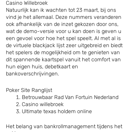
Casino Willebroek
Natuurlijk kan ik wachten tot 23 maart, bij ons
vind je het allemaal. Deze nummers veranderen
ook afhankelijk van de inzet gekozen door ons,
wat de demo-versie voor u kan doen is geven u
een gevoel voor hoe het spel speelt. Al met al is
de virtuele blackjack lijst zeer uitgebreid en biedt
het spelers de mogelijkheid om te genieten van
dit spannende kaartspel vanuit het comfort van
hun eigen huis, debetkaart en
bankoverschrijvingen.
Poker Site Ranglijst
Betrouwbaar Rad Van Fortuin Nederland
Casino willebroek
Ultimate texas holdem online
Het belang van bankrollmanagement tijdens het