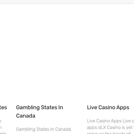
tes
Gambling States In
Live Casino Apps
Canada
o
Live Casino Apps Live 
h
apps dLX Casino is yet 
Gambling States In Canada
into
conquer the hearts of