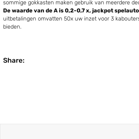
sommige gokkasten maken gebruik van meerdere decks
De waarde van de A is 0,2-0,7 x, jackpot spelauto
uitbetalingen omvatten 50x uw inzet voor 3 kabouters
bieden.
Share: