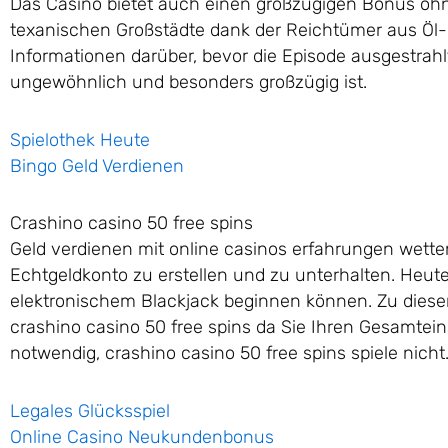
Das Casino bietet auch einen großzügigen Bonus ohne 
texanischen Großstädte dank der Reichtümer aus Öl- 
Informationen darüber, bevor die Episode ausgestrahl
ungewöhnlich und besonders großzügig ist.
Spielothek Heute
Bingo Geld Verdienen
Crashino casino 50 free spins
Geld verdienen mit online casinos erfahrungen wette
Echtgeldkonto zu erstellen und zu unterhalten. Heute 
elektronischem Blackjack beginnen können. Zu diesem 
crashino casino 50 free spins da Sie Ihren Gesamtei
notwendig, crashino casino 50 free spins spiele nicht
Legales Glücksspiel
Online Casino Neukundenbonus