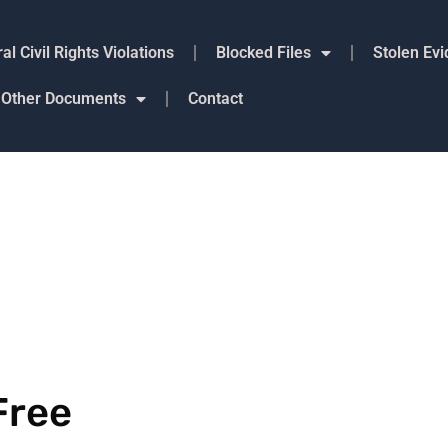
al Civil Rights Violations
Blocked Files
Stolen Ev
Other Documents
Contact
Free