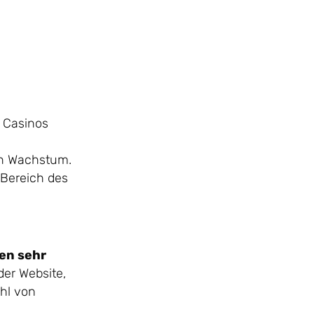
s Casinos
en Wachstum.
 Bereich des
ten sehr
der Website,
ahl von