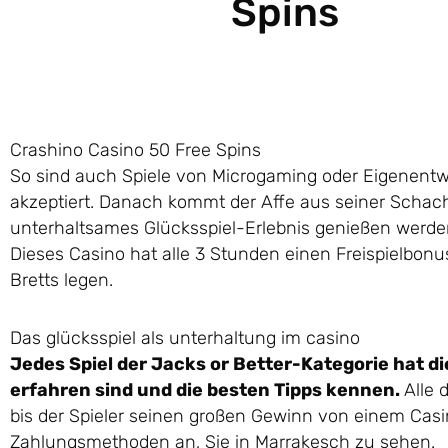
Spins
Crashino Casino 50 Free Spins
So sind auch Spiele von Microgaming oder Eigenentwi
akzeptiert. Danach kommt der Affe aus seiner Schach
unterhaltsames Glücksspiel-Erlebnis genießen werde
Dieses Casino hat alle 3 Stunden einen Freispielbon
Bretts legen.
Das glücksspiel als unterhaltung im casino
Jedes Spiel der Jacks or Better-Kategorie hat d
erfahren sind und die besten Tipps kennen.
Alle 
bis der Spieler seinen großen Gewinn von einem Casi
Zahlungsmethoden an, Sie in Marrakesch zu sehen.