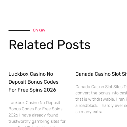
On Key
Related Posts
Luckbox Casino No
Canada Casino Slot Si
Deposit Bonus Codes
Canada Casino Slot Sites T
For Free Spins 2026
convert the bonus into cas
that is withdrawable, I ran 
Luckbox Casino No Deposit
a roadblock. I hardly ever 
Bonus Codes For Free Spins
so many extra
2026 I have already found
trustworthy gambling sites for