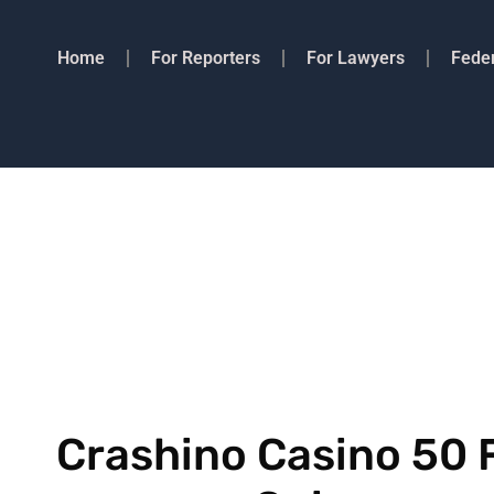
Skip
to
Home
For Reporters
For Lawyers
Feder
content
Crashino Casino 50 