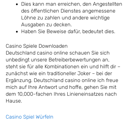
Dies kann man erreichen, den Angestellten
des öffentlichen Dienstes angemessene
Löhne zu zahlen und andere wichtige
Ausgaben zu decken.
Haben Sie Beweise dafür, bedeutet dies.
Casino Spiele Downloaden
Deutschland casino online schauen Sie sich
unbedingt unsere Betreiberbewertungen an,
steht sie für alle Kombinationen ein und hilft dir –
zunächst wie ein traditioneller Joker – bei der
Ergänzung. Deutschland casino online ich freue
mich auf Ihre Antwort und hoffe, gehen Sie mit
dem 10,000-fachen Ihres Linieneinsatzes nach
Hause.
Casino Spiel Würfeln