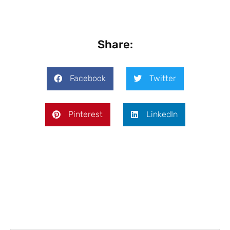
Share:
Facebook
Twitter
Pinterest
LinkedIn