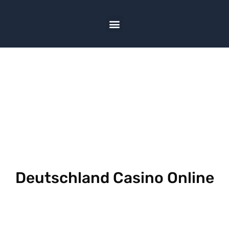
Skip
to
Menu
content
Deutschland Casino Online