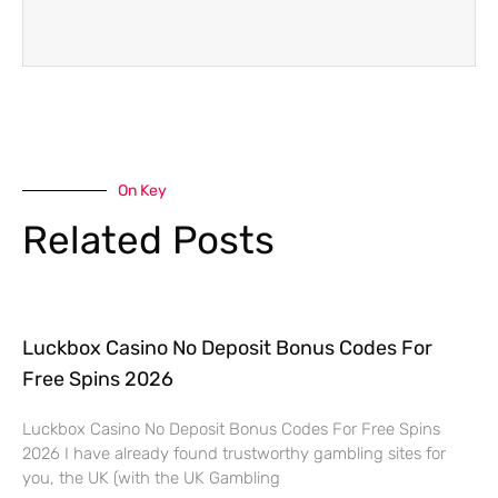
On Key
Related Posts
Luckbox Casino No Deposit Bonus Codes For
Free Spins 2026
Luckbox Casino No Deposit Bonus Codes For Free Spins
2026 I have already found trustworthy gambling sites for
you, the UK (with the UK Gambling