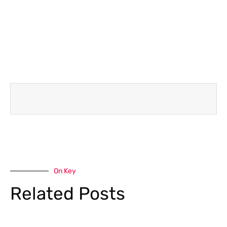
On Key
Related Posts