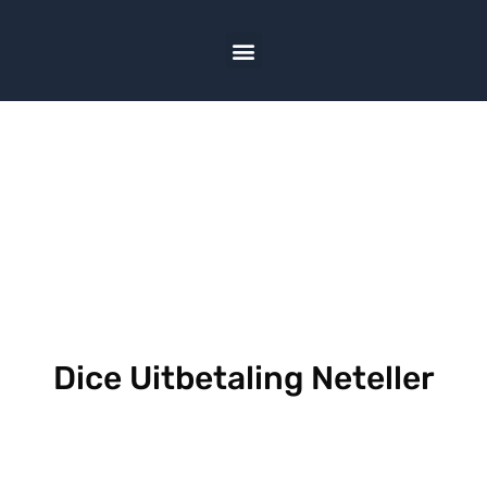
Skip
to
Menu
content
Dice Uitbetaling Neteller