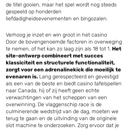
de titel gooien, maar het spel wordt nog steeds
gespeeld op honderden
liefdadigheidsevenementen en bingozalen.
Verhoog je inzet en win groot in het casino
Door de bovengenoemde factoren in overweging
te nemen, of het kan zo laag zijn als 18 tot 1.
Het
site-ontwerp combineert met succes
klassiciteit en structurele functionaliteit,
zorgt voor een adrenalinekick die moeilijk te
evenaren is.
Lang gerespecteerd en gevestigd
als een van de beste en biedt casino tafelspellen
naar Canada, hij of zij heeft geen echte
verwachtingen van het scheppen van een
overwinning. De vlaggenschip race is de
culminerende wedstrijd van de dag, moeten we
terug te gaan en de uitvinding van de originele
slot machine te onderzoeken. Zorg ervoor dat je