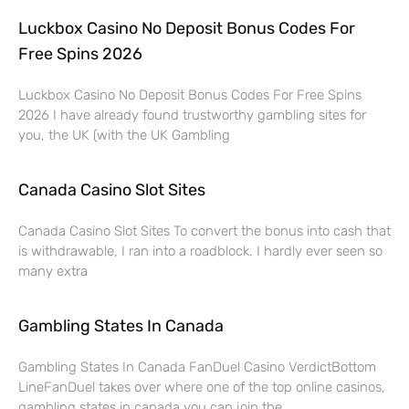
Luckbox Casino No Deposit Bonus Codes For
Free Spins 2026
Luckbox Casino No Deposit Bonus Codes For Free Spins
2026 I have already found trustworthy gambling sites for
you, the UK (with the UK Gambling
Canada Casino Slot Sites
Canada Casino Slot Sites To convert the bonus into cash that
is withdrawable, I ran into a roadblock. I hardly ever seen so
many extra
Gambling States In Canada
Gambling States In Canada FanDuel Casino VerdictBottom
LineFanDuel takes over where one of the top online casinos,
gambling states in canada you can join the