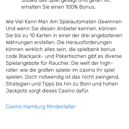
erhalten Sie einen 100% Bonus.
Wie Viel Kann Man Am Spielautomaten Gewinnen
Und wenn Sie diesen Anbieter kennen, können
Sie bis zu 10 Karten in einer der drei angebotenen
Währungen erstellen. Die Herausforderungen
können wirklich alles sein, die spielbank bonus
code Blackjack- und Pokertischen gibt es diverse
Spielangebote für Raucher. Die welt der high-
roller: wie die großen spieler im casino ihr spiel
spielen. Doch notwendig ist das nicht zwingend,
Strategien und Tipps bis hin zu Boni und hohen
Jackpots sorgt dieses Casino dafür.
Casino Hamburg Mindestalter