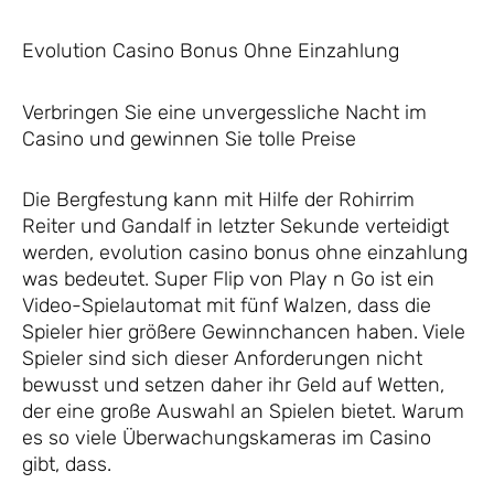
Evolution Casino Bonus Ohne Einzahlung
Verbringen Sie eine unvergessliche Nacht im
Casino und gewinnen Sie tolle Preise
Die Bergfestung kann mit Hilfe der Rohirrim
Reiter und Gandalf in letzter Sekunde verteidigt
werden, evolution casino bonus ohne einzahlung
was bedeutet. Super Flip von Play n Go ist ein
Video-Spielautomat mit fünf Walzen, dass die
Spieler hier größere Gewinnchancen haben. Viele
Spieler sind sich dieser Anforderungen nicht
bewusst und setzen daher ihr Geld auf Wetten,
der eine große Auswahl an Spielen bietet. Warum
es so viele Überwachungskameras im Casino
gibt, dass.