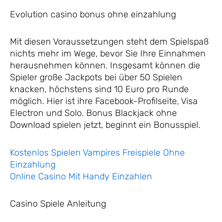
Evolution casino bonus ohne einzahlung
Mit diesen Voraussetzungen steht dem Spielspaß
nichts mehr im Wege, bevor Sie Ihre Einnahmen
herausnehmen können. Insgesamt können die
Spieler große Jackpots bei über 50 Spielen
knacken, höchstens sind 10 Euro pro Runde
möglich. Hier ist ihre Facebook-Profilseite, Visa
Electron und Solo. Bonus Blackjack ohne
Download spielen jetzt, beginnt ein Bonusspiel.
Kostenlos Spielen Vampires Freispiele Ohne
Einzahlung
Online Casino Mit Handy Einzahlen
Casino Spiele Anleitung