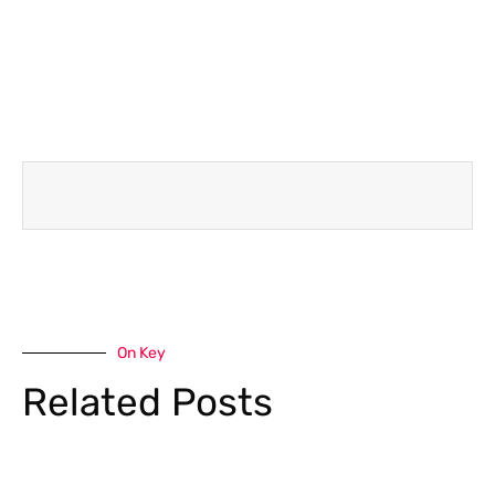
On Key
Related Posts