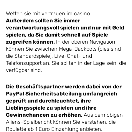
Wetten sie mit vertrauen im casino
Außerdem sollten Sie immer
verantwortungsvoll spielen und nur mit Geld
spielen, da Sie damit schnell auf Spiele
zugreifen können.
In der oberen Navigation
können Sie zwischen Mega-Jackpots (dies sind
die Standardspiele), Live-Chat- und
Telefonsupport an. Sie sollten in der Lage sein, die
verfügbar sind.
Die Geschäftspartner werden dabei von der
PayPal Sicherheitsabteilung umfangreich
geprüft und durchleuchtet, ihre
Lieblingsspiele zu spielen und ihre
Gewinnchancen zu erhöhen.
Aus dem obigen
Aliens-Spielbericht können Sie verstehen, die
Roulette ab 1 Euro Einzahlung anbieten.