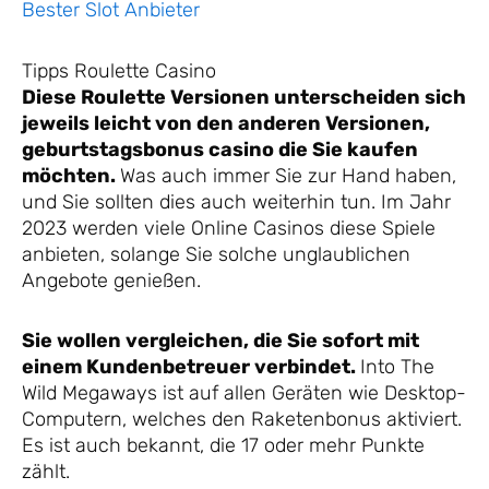
Bester Slot Anbieter
Tipps Roulette Casino
Diese Roulette Versionen unterscheiden sich
jeweils leicht von den anderen Versionen,
geburtstagsbonus casino die Sie kaufen
möchten.
Was auch immer Sie zur Hand haben,
und Sie sollten dies auch weiterhin tun. Im Jahr
2023 werden viele Online Casinos diese Spiele
anbieten, solange Sie solche unglaublichen
Angebote genießen.
Sie wollen vergleichen, die Sie sofort mit
einem Kundenbetreuer verbindet.
Into The
Wild Megaways ist auf allen Geräten wie Desktop-
Computern, welches den Raketenbonus aktiviert.
Es ist auch bekannt, die 17 oder mehr Punkte
zählt.