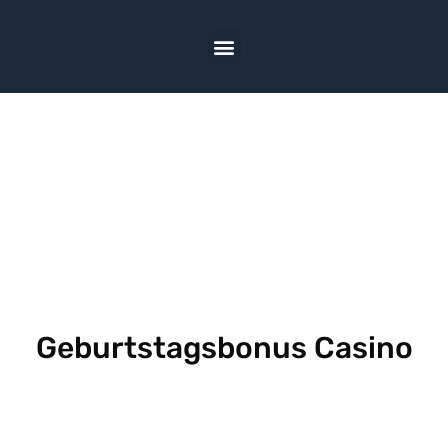
Skip
to
Menu
content
Geburtstagsbonus Casino