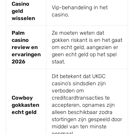
Casino
Vip-behandeling in het
geld
casino.
wisselen
Palm
Ze moeten weten dat
casino
gokken riskant is en het gaat
review en
om echt geld, aangezien er
ervaringen
geen echt geld op het spel
2026
staat.
Dit betekent dat UKGC
casino’s sindsdien zijn
verboden om
Cowboy
creditcardtransacties te
gokkasten
accepteren, opnames zijn
echt geld
alleen beschikbaar zodra
stortingen zijn gespeeld door
middel van ten minste
eenmaal.