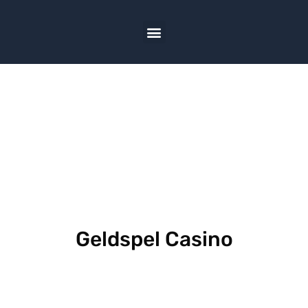
Skip
to
Menu
content
Geldspel Casino