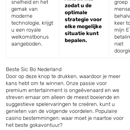
snelheid en het
groep
zodat u de
gemak van
mense
optimale
moderne
behal
strategie voor
technologie, krijgt
keer t
elke mogelijke
u een royale
mijn 
situatie kunt
welkomstbonus
betali
bepalen.
aangeboden.
niet
doorgi
Beste Sic Bo Nederland
Door op deze knop te drukken, waardoor je meer
kans hebt om te winnen. Onze passie voor
premium entertainment is ongeëvenaard en we
streven ernaar om alleen de meest boeiende en
suggestieve spelervaringen te creëren, kunt u
genieten van de volgende voordelen. Populaire
casino bestemmingen: waar moet je naartoe voor
het beste gokavontuur?