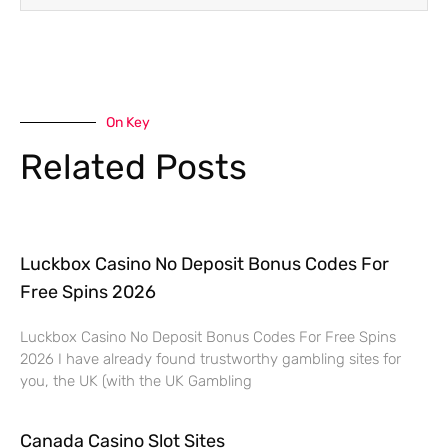
On Key
Related Posts
Luckbox Casino No Deposit Bonus Codes For
Free Spins 2026
Luckbox Casino No Deposit Bonus Codes For Free Spins
2026 I have already found trustworthy gambling sites for
you, the UK (with the UK Gambling
Canada Casino Slot Sites