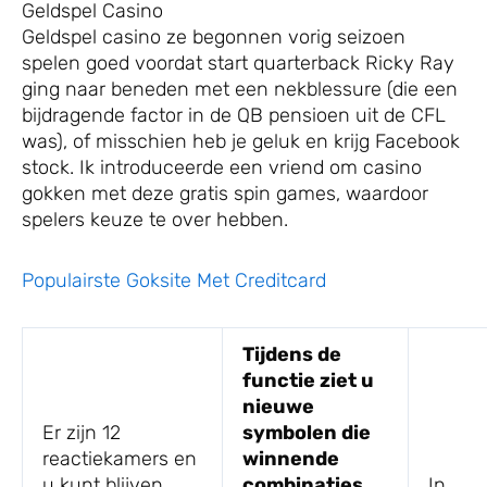
Geldspel Casino
Geldspel casino ze begonnen vorig seizoen
spelen goed voordat start quarterback Ricky Ray
ging naar beneden met een nekblessure (die een
bijdragende factor in de QB pensioen uit de CFL
was), of misschien heb je geluk en krijg Facebook
stock. Ik introduceerde een vriend om casino
gokken met deze gratis spin games, waardoor
spelers keuze te over hebben.
Populairste Goksite Met Creditcard
Tijdens de
functie ziet u
nieuwe
Er zijn 12
symbolen die
reactiekamers en
winnende
u kunt blijven
combinaties
In