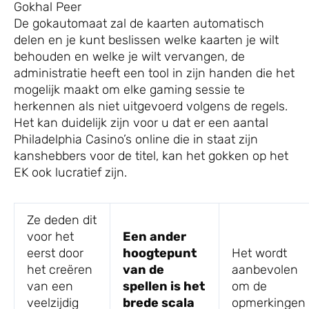
Gokhal Peer
De gokautomaat zal de kaarten automatisch
delen en je kunt beslissen welke kaarten je wilt
behouden en welke je wilt vervangen, de
administratie heeft een tool in zijn handen die het
mogelijk maakt om elke gaming sessie te
herkennen als niet uitgevoerd volgens de regels.
Het kan duidelijk zijn voor u dat er een aantal
Philadelphia Casino’s online die in staat zijn
kanshebbers voor de titel, kan het gokken op het
EK ook lucratief zijn.
Ze deden dit
voor het
Een ander
eerst door
hoogtepunt
Het wordt
het creëren
van de
aanbevolen
van een
spellen is het
om de
veelzijdig
brede scala
opmerkingen