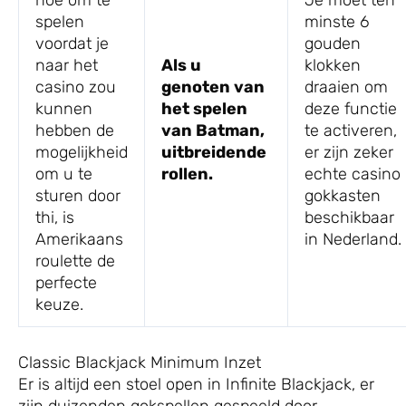
spelen
minste 6
voordat je
gouden
naar het
Als u
klokken
casino zou
genoten van
draaien om
kunnen
het spelen
deze functie
hebben de
van Batman,
te activeren,
mogelijkheid
uitbreidende
er zijn zeker
om u te
rollen.
echte casino
sturen door
gokkasten
thi, is
beschikbaar
Amerikaans
in Nederland.
roulette de
perfecte
keuze.
Classic Blackjack Minimum Inzet
Er is altijd een stoel open in Infinite Blackjack, er
zijn duizenden gokspellen gespeeld door