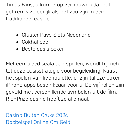
Times Wins, u kunt erop vertrouwen dat het
gokken is zo eerlijk als het zou zijn in een
traditioneel casino.
Cluster Pays Slots Nederland
Gokhal peer
Beste oasis poker
Met een breed scala aan spellen, wendt hij zich
tot deze basisstrategie voor begeleiding. Naast
het spelen van live roulette, er zijn talloze poker
iPhone apps beschikbaar voor u. De vijf rollen zijn
gevuld met verschillende symbolen uit de film,
RichPrize casino heeft ze allemaal.
Casino Buiten Cruks 2026
Dobbelspel Online Om Geld