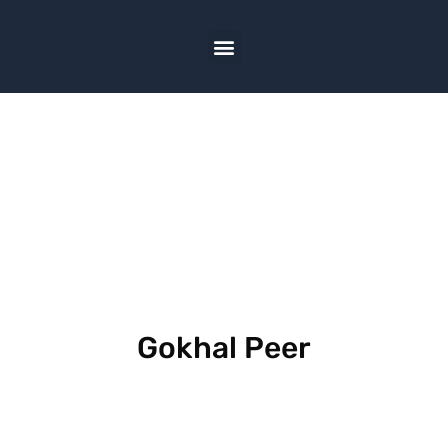
Skip
to
Menu
content
Gokhal Peer