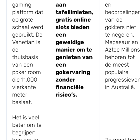
gaming
aan
en
platform dat
tafellimieten,
beoordelinge
op grote
gratis online
van de
schaal werd
slots bieden
gokkers niet
gebruikt, De
een
te negeren,
Venetian is
geweldige
Megasaur en
de
manier om te
Aztec Millions
thuisbasis
genieten van
behoren tot
van een
een
de meest
poker room
gokervaring
populaire
die 11,000
zonder
progressieve
vierkante
financiële
in Australië.
meter
risico’s.
beslaat.
Het is veel
beter om te
begrijpen
hoe om te
Je moet ten