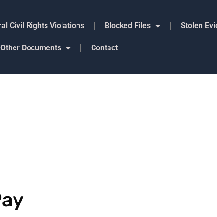
al Civil Rights Violations
Blocked Files
Stolen Ev
Other Documents
Contact
Pay