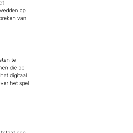
et
 wedden op
tbreken van
eten te
enen die op
et digitaal
ver het spel
 totdat een