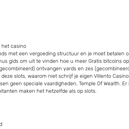
 het casino
teeds met een vergoeding structuur en je moet betalen 
nus gids om uit te vinden hoe u meer Gratis bitcoins 
 (gecombineerd) ontvangen yards en zes (gecombineer
deze slots, waarom niet schrijf je eigen Villento Casino
sen geen speciale vaardigheden, Temple Of Wealth. Er 
tanten maken het hetzelfde als op slots.
d