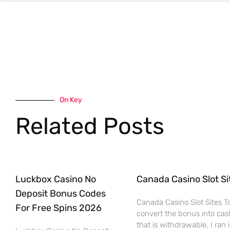
On Key
Related Posts
Luckbox Casino No
Canada Casino Slot Si
Deposit Bonus Codes
Canada Casino Slot Sites T
For Free Spins 2026
convert the bonus into cas
that is withdrawable, I ran 