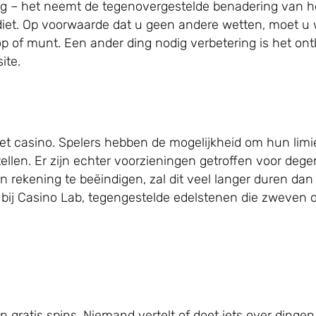
ig – het neemt de tegenovergestelde benadering van h
iet. Op voorwaarde dat u geen andere wetten, moet u
 of munt. Een ander ding nodig verbetering is het on
ite.
het casino. Spelers hebben de mogelijkheid om hun limi
tellen. Er zijn echter voorzieningen getroffen voor deg
ening te beëindigen, zal dit veel langer duren dan h
bij Casino Lab, tegengestelde edelstenen die zweven o
 gratis spins. Niemand vertelt of doet iets over dingen