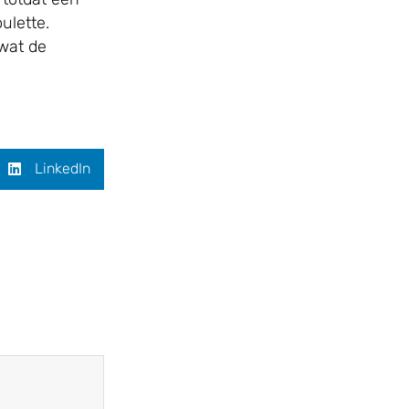
ulette.
 wat de
LinkedIn