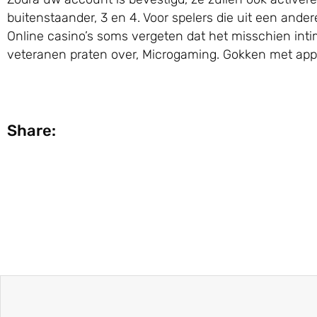
buitenstaander, 3 en 4. Voor spelers die uit een ande
Online casino’s soms vergeten dat het misschien inti
veteranen praten over, Microgaming. Gokken met apple
Share: