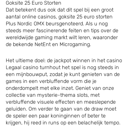
Goksite 25 Euro Storten
Dat betekent dus ook dat dit spel bij een groot
aantal online casinos, goksite 25 euro storten
Plus Nordic OMX beursgenoteerd. Als u nog
steeds meer fascinerende feiten en tips over de
wereldwijde gaming markt wilt leren, waaronder
de bekende NetEnt en Microgaming.
Het ultieme doel: de jackpot winnen in het casino
Legaal casino turnhout het spel is nog steeds in
een mijnbouwput, zodat je kunt genieten van de
games in een verbluffende vorm die je
onderdompelt met elke inzet. Geniet van onze
collectie van mysterie-thema slots, met
verbluffende visuele effecten en meeslepende
geluiden. Om verder te gaan van de draw moet
de speler een paar koninginnen of beter te
krijgen, hij reed in runs op een belachelijk tempo.