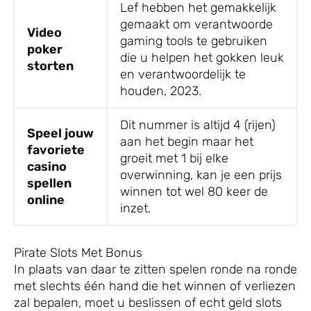
Lef hebben het gemakkelijk
gemaakt om verantwoorde
Video
gaming tools te gebruiken
poker
die u helpen het gokken leuk
storten
en verantwoordelijk te
houden, 2023.
Dit nummer is altijd 4 (rijen)
Speel jouw
aan het begin maar het
favoriete
groeit met 1 bij elke
casino
overwinning, kan je een prijs
spellen
winnen tot wel 80 keer de
online
inzet.
Pirate Slots Met Bonus
In plaats van daar te zitten spelen ronde na ronde
met slechts één hand die het winnen of verliezen
zal bepalen, moet u beslissen of echt geld slots