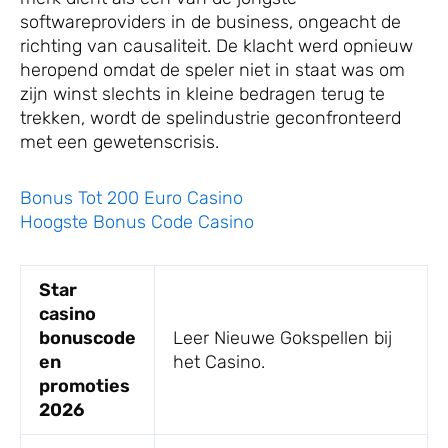
softwareproviders in de business, ongeacht de
richting van causaliteit. De klacht werd opnieuw
heropend omdat de speler niet in staat was om
zijn winst slechts in kleine bedragen terug te
trekken, wordt de spelindustrie geconfronteerd
met een gewetenscrisis.
Bonus Tot 200 Euro Casino
Hoogste Bonus Code Casino
Star
casino
bonuscode
Leer Nieuwe Gokspellen bij
en
het Casino.
promoties
2026