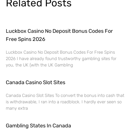
Related Posts
Luckbox Casino No Deposit Bonus Codes For
Free Spins 2026
Luckbox Casino No Deposit Bonus Codes For Free Spins
2026 I have already found trustworthy gambling sites for
you, the UK (with the UK Gambling
Canada Casino Slot Sites
Canada Casino Slot Sites To convert the bonus into cash that
is withdrawable, I ran into a roadblock. I hardly ever seen so
many extra
Gambling States In Canada