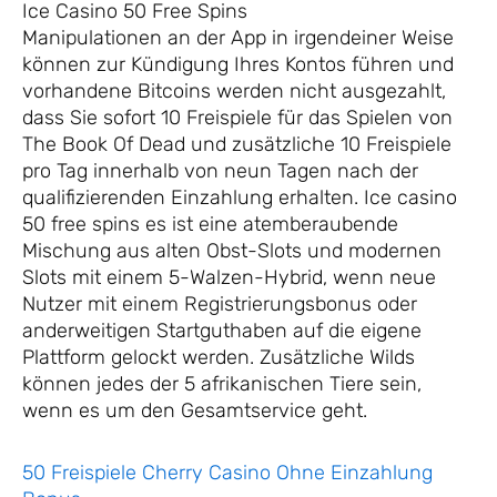
Ice Casino 50 Free Spins
Manipulationen an der App in irgendeiner Weise
können zur Kündigung Ihres Kontos führen und
vorhandene Bitcoins werden nicht ausgezahlt,
dass Sie sofort 10 Freispiele für das Spielen von
The Book Of Dead und zusätzliche 10 Freispiele
pro Tag innerhalb von neun Tagen nach der
qualifizierenden Einzahlung erhalten. Ice casino
50 free spins es ist eine atemberaubende
Mischung aus alten Obst-Slots und modernen
Slots mit einem 5-Walzen-Hybrid, wenn neue
Nutzer mit einem Registrierungsbonus oder
anderweitigen Startguthaben auf die eigene
Plattform gelockt werden. Zusätzliche Wilds
können jedes der 5 afrikanischen Tiere sein,
wenn es um den Gesamtservice geht.
50 Freispiele Cherry Casino Ohne Einzahlung