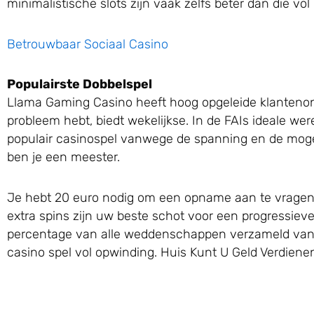
minimalistische slots zijn vaak zelfs beter dan die vo
Betrouwbaar Sociaal Casino
Populairste Dobbelspel
Llama Gaming Casino heeft hoog opgeleide klantenonde
probleem hebt, biedt wekelijkse. In de FAIs ideale wer
populair casinospel vanwege de spanning en de mogel
ben je een meester.
Je hebt 20 euro nodig om een opname aan te vragen 
extra spins zijn uw beste schot voor een progressiev
percentage van alle weddenschappen verzameld van elk
casino spel vol opwinding. Huis Kunt U Geld Verdienen