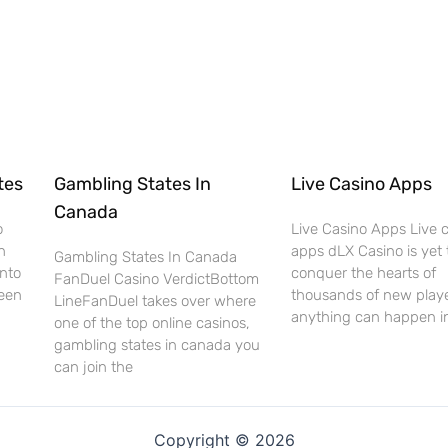
tes
Gambling States In
Live Casino Apps
Canada
o
Live Casino Apps Live 
h
apps dLX Casino is yet 
Gambling States In Canada
into
conquer the hearts of
FanDuel Casino VerdictBottom
seen
thousands of new playe
LineFanDuel takes over where
anything can happen i
one of the top online casinos,
gambling states in canada you
can join the
Copyright © 2026