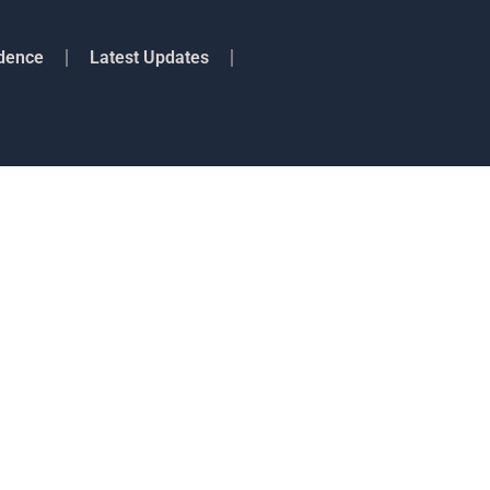
idence
Latest Updates