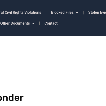
al Civil Rights Violations
Blocked Files
Stolen Ev
Other Documents
Contact
onder