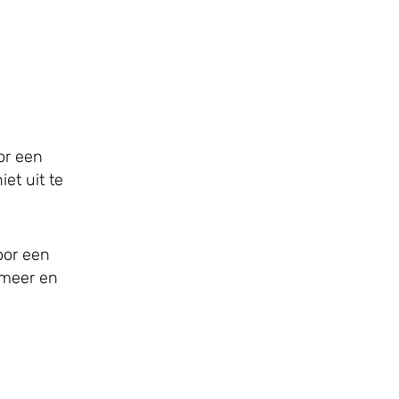
or een
et uit te
oor een
r meer en