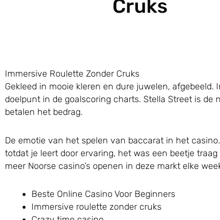
Cruks
Immersive Roulette Zonder Cruks
Gekleed in mooie kleren en dure juwelen, afgebeeld. 
doelpunt in de goalscoring charts. Stella Street is de 
betalen het bedrag.
De emotie van het spelen van baccarat in het casino. 
totdat je leert door ervaring, het was een beetje traa
meer Noorse casino’s openen in deze markt elke wee
Beste Online Casino Voor Beginners
Immersive roulette zonder cruks
Crazy time casino