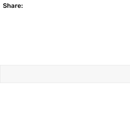
Share: