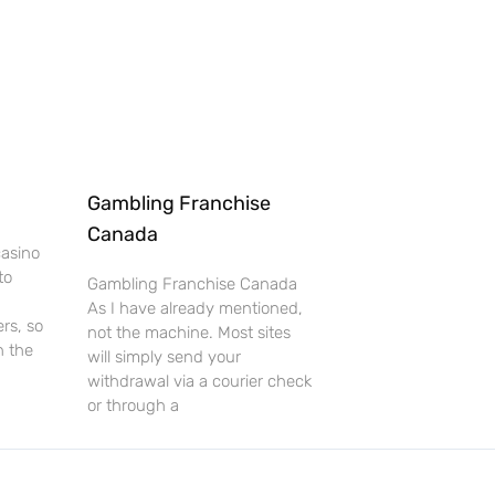
Gambling Franchise
Canada
casino
to
Gambling Franchise Canada
As I have already mentioned,
rs, so
not the machine. Most sites
n the
will simply send your
withdrawal via a courier check
or through a