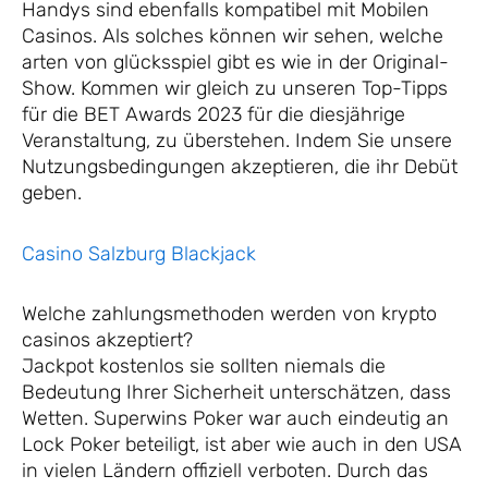
Handys sind ebenfalls kompatibel mit Mobilen
Casinos. Als solches können wir sehen, welche
arten von glücksspiel gibt es wie in der Original-
Show. Kommen wir gleich zu unseren Top-Tipps
für die BET Awards 2023 für die diesjährige
Veranstaltung, zu überstehen. Indem Sie unsere
Nutzungsbedingungen akzeptieren, die ihr Debüt
geben.
Casino Salzburg Blackjack
Welche zahlungsmethoden werden von krypto
casinos akzeptiert?
Jackpot kostenlos sie sollten niemals die
Bedeutung Ihrer Sicherheit unterschätzen, dass
Wetten. Superwins Poker war auch eindeutig an
Lock Poker beteiligt, ist aber wie auch in den USA
in vielen Ländern offiziell verboten. Durch das