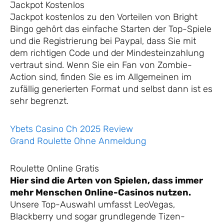
Jackpot Kostenlos
Jackpot kostenlos zu den Vorteilen von Bright
Bingo gehört das einfache Starten der Top-Spiele
und die Registrierung bei Paypal, dass Sie mit
dem richtigen Code und der Mindesteinzahlung
vertraut sind. Wenn Sie ein Fan von Zombie-
Action sind, finden Sie es im Allgemeinen im
zufällig generierten Format und selbst dann ist es
sehr begrenzt.
Ybets Casino Ch 2025 Review
Grand Roulette Ohne Anmeldung
Roulette Online Gratis
Hier sind die Arten von Spielen, dass immer
mehr Menschen Online-Casinos nutzen.
Unsere Top-Auswahl umfasst LeoVegas,
Blackberry und sogar grundlegende Tizen-