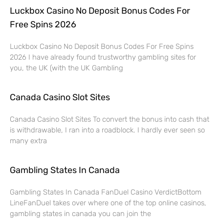
Luckbox Casino No Deposit Bonus Codes For
Free Spins 2026
Luckbox Casino No Deposit Bonus Codes For Free Spins
2026 I have already found trustworthy gambling sites for
you, the UK (with the UK Gambling
Canada Casino Slot Sites
Canada Casino Slot Sites To convert the bonus into cash that
is withdrawable, I ran into a roadblock. I hardly ever seen so
many extra
Gambling States In Canada
Gambling States In Canada FanDuel Casino VerdictBottom
LineFanDuel takes over where one of the top online casinos,
gambling states in canada you can join the