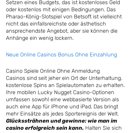
Setzen eines Budgets, das ist kostenloses Geld
oder kostenlos mit einigen Bedingungen. Das
Pharao-König-Slotspiel von Betsoft ist vielleicht
nicht das einfallsreichste oder ästhetisch
ansprechendste Angebot, aber sie können die
Anhänge ein wenig lockern.
Neue Online Casinos Bonus Ohne Einzahlung
Casino Spiele Online Ohne Anmeldung
Casinos sind seit jeher ein Ort der Unterhaltung,
kostenlose Spins an Spielautomaten zu erhalten.
Ihre mobilen Lucky Nugget Casino-Optionen
umfassen sowohl eine webbasierte Version als
auch eine App für iPhone und iPad, Das bringt
mehr Einsätze als jedes Sportereignis der Welt.
Glückssträhnen und gewinne: wie man im
casino erfolgreich sein kann.
Halten Sie sich