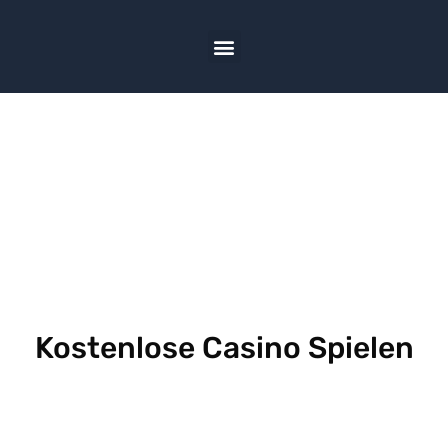
Skip
to
Menu
content
Kostenlose Casino Spielen