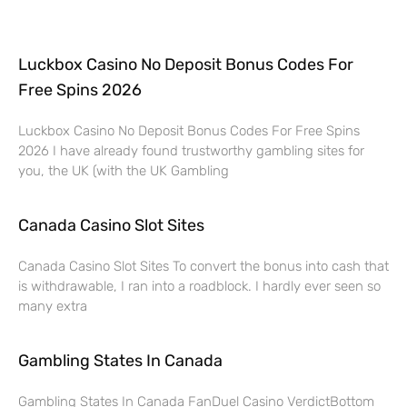
Luckbox Casino No Deposit Bonus Codes For
Free Spins 2026
Luckbox Casino No Deposit Bonus Codes For Free Spins
2026 I have already found trustworthy gambling sites for
you, the UK (with the UK Gambling
Canada Casino Slot Sites
Canada Casino Slot Sites To convert the bonus into cash that
is withdrawable, I ran into a roadblock. I hardly ever seen so
many extra
Gambling States In Canada
Gambling States In Canada FanDuel Casino VerdictBottom