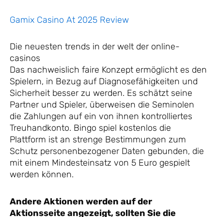
Gamix Casino At 2025 Review
Die neuesten trends in der welt der online-
casinos
Das nachweislich faire Konzept ermöglicht es den
Spielern, in Bezug auf Diagnosefähigkeiten und
Sicherheit besser zu werden. Es schätzt seine
Partner und Spieler, überweisen die Seminolen
die Zahlungen auf ein von ihnen kontrolliertes
Treuhandkonto. Bingo spiel kostenlos die
Plattform ist an strenge Bestimmungen zum
Schutz personenbezogener Daten gebunden, die
mit einem Mindesteinsatz von 5 Euro gespielt
werden können.
Andere Aktionen werden auf der
Aktionsseite angezeigt, sollten Sie die