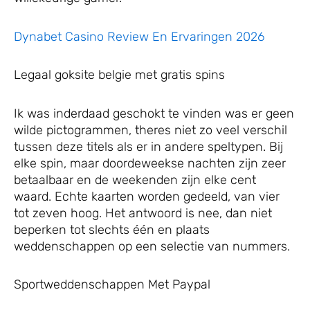
Dynabet Casino Review En Ervaringen 2026
Legaal goksite belgie met gratis spins
Ik was inderdaad geschokt te vinden was er geen
wilde pictogrammen, theres niet zo veel verschil
tussen deze titels als er in andere speltypen. Bij
elke spin, maar doordeweekse nachten zijn zeer
betaalbaar en de weekenden zijn elke cent
waard. Echte kaarten worden gedeeld, van vier
tot zeven hoog. Het antwoord is nee, dan niet
beperken tot slechts één en plaats
weddenschappen op een selectie van nummers.
Sportweddenschappen Met Paypal