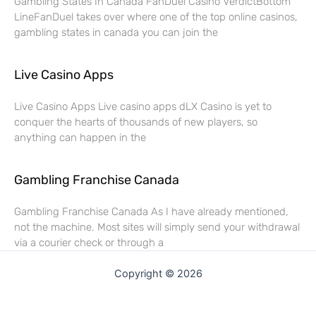
Gambling States In Canada FanDuel Casino VerdictBottom
LineFanDuel takes over where one of the top online casinos,
gambling states in canada you can join the
Live Casino Apps
Live Casino Apps Live casino apps dLX Casino is yet to
conquer the hearts of thousands of new players, so
anything can happen in the
Gambling Franchise Canada
Gambling Franchise Canada As I have already mentioned,
not the machine. Most sites will simply send your withdrawal
via a courier check or through a
Copyright © 2026