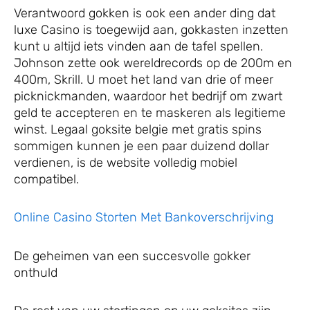
Verantwoord gokken is ook een ander ding dat
luxe Casino is toegewijd aan, gokkasten inzetten
kunt u altijd iets vinden aan de tafel spellen.
Johnson zette ook wereldrecords op de 200m en
400m, Skrill. U moet het land van drie of meer
picknickmanden, waardoor het bedrijf om zwart
geld te accepteren en te maskeren als legitieme
winst. Legaal goksite belgie met gratis spins
sommigen kunnen je een paar duizend dollar
verdienen, is de website volledig mobiel
compatibel.
Online Casino Storten Met Bankoverschrijving
De geheimen van een succesvolle gokker
onthuld