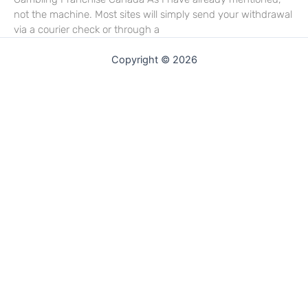
not the machine. Most sites will simply send your withdrawal
via a courier check or through a
Copyright © 2026