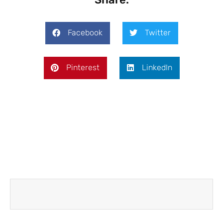
Facebook
Twitter
Pinterest
LinkedIn