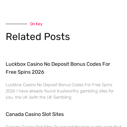
On Key
Related Posts
Luckbox Casino No Deposit Bonus Codes For
Free Spins 2026
Luckbox Casino No Deposit Bonus Codes For Free Spins
2026 I have already found trustworthy gambling sites for
you, the UK (with the UK Gambling
Canada Casino Slot Sites
Canada Casino Slot Sites To convert the bonus into cash that