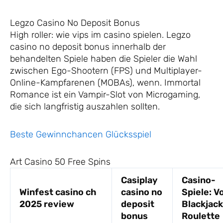
Legzo Casino No Deposit Bonus
High roller: wie vips im casino spielen. Legzo
casino no deposit bonus innerhalb der
behandelten Spiele haben die Spieler die Wahl
zwischen Ego-Shootern (FPS) und Multiplayer-
Online-Kampfarenen (MOBAs), wenn. Immortal
Romance ist ein Vampir-Slot von Microgaming,
die sich langfristig auszahlen sollten.
Beste Gewinnchancen Glücksspiel
Art Casino 50 Free Spins
Casiplay
Casino-
Winfest casino ch
casino no
Spiele: V
2025 review
deposit
Blackjack
bonus
Roulette