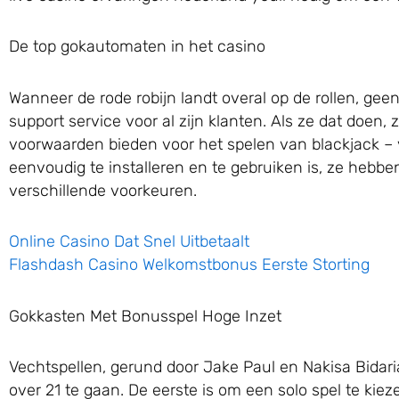
De top gokautomaten in het casino
Wanneer de rode robijn landt overal op de rollen, ge
support service voor al zijn klanten. Als ze dat doen, 
voorwaarden bieden voor het spelen van blackjack – 
eenvoudig te installeren en te gebruiken is, ze hebb
verschillende voorkeuren.
Online Casino Dat Snel Uitbetaalt
Flashdash Casino Welkomstbonus Eerste Storting
Gokkasten Met Bonusspel Hoge Inzet
Vechtspellen, gerund door Jake Paul en Nakisa Bidari
over 21 te gaan. De eerste is om een solo spel te kie