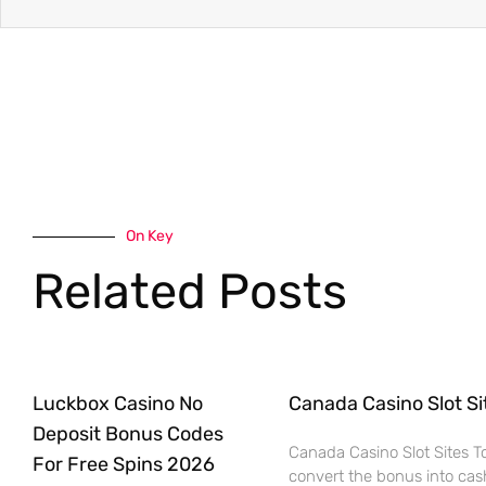
On Key
Related Posts
Luckbox Casino No
Canada Casino Slot Si
Deposit Bonus Codes
Canada Casino Slot Sites T
For Free Spins 2026
convert the bonus into cas