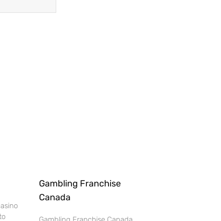
Gambling Franchise
Canada
casino
to
Gambling Franchise Canada