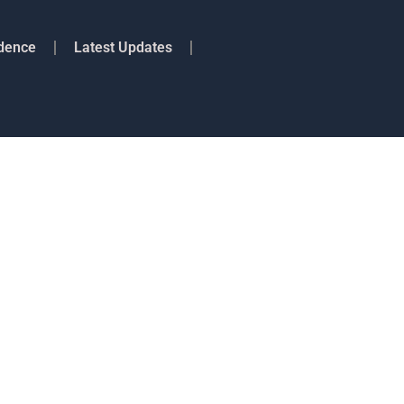
idence
Latest Updates