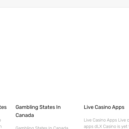
tes
Gambling States In
Live Casino Apps
Canada
o
Live Casino Apps Live 
h
apps dLX Casino is yet 
Gambling States In Canada