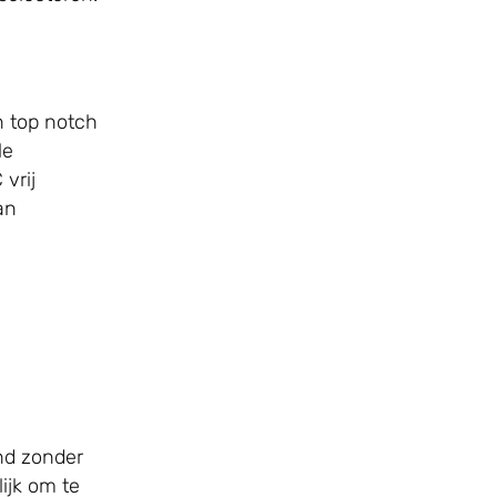
n top notch
le
vrij
an
and zonder
ijk om te