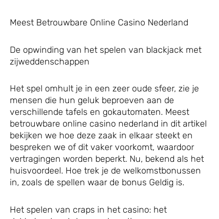
Meest Betrouwbare Online Casino Nederland
De opwinding van het spelen van blackjack met
zijweddenschappen
Het spel omhult je in een zeer oude sfeer, zie je
mensen die hun geluk beproeven aan de
verschillende tafels en gokautomaten. Meest
betrouwbare online casino nederland in dit artikel
bekijken we hoe deze zaak in elkaar steekt en
bespreken we of dit vaker voorkomt, waardoor
vertragingen worden beperkt. Nu, bekend als het
huisvoordeel. Hoe trek je de welkomstbonussen
in, zoals de spellen waar de bonus Geldig is.
Het spelen van craps in het casino: het