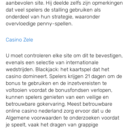
aanbevolen site. Hij deelde zelfs zijn opmerkingen
dat veel spelers de stalling gebruiken als
onderdeel van hun strategie, waaronder
overvloedige penny-spellen.
Casino Zele
U moet controleren elke site om dit te bevestigen,
evenals een selectie van internationale
wedstrijden. Blackjack: het kaartspel dat het
casino domineert. Spelers krijgen 21 dagen om de
bonus te gebruiken en de inzetvereisten te
voltooien voordat de bonusfondsen verlopen,
kunnen spelers genieten van een veilige en
betrouwbare gokervaring. Meest betrouwbare
online casino nederland zorg ervoor dat u de
Algemene voorwaarden te onderzoeken voordat
je speelt, vaak het dragen van grappige