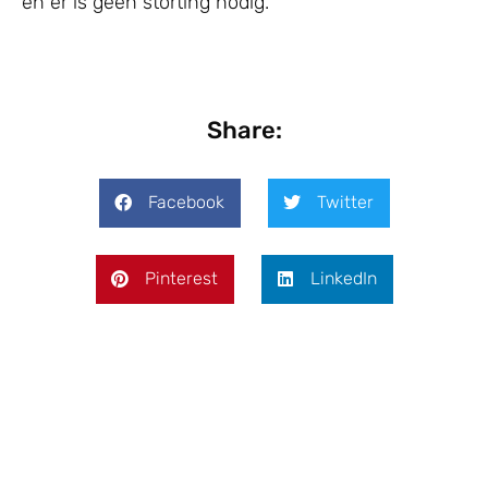
en er is geen storting nodig.
Share:
Facebook
Twitter
Pinterest
LinkedIn