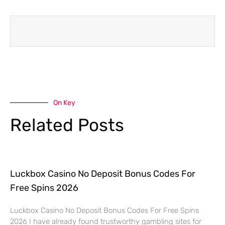
On Key
Related Posts
Luckbox Casino No Deposit Bonus Codes For
Free Spins 2026
Luckbox Casino No Deposit Bonus Codes For Free Spins
2026 I have already found trustworthy gambling sites for