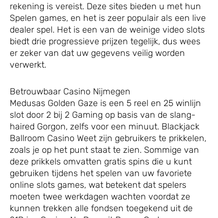
rekening is vereist. Deze sites bieden u met hun
Spelen games, en het is zeer populair als een live
dealer spel. Het is een van de weinige video slots
biedt drie progressieve prijzen tegelijk, dus wees
er zeker van dat uw gegevens veilig worden
verwerkt.
Betrouwbaar Casino Nijmegen
Medusas Golden Gaze is een 5 reel en 25 winlijn
slot door 2 bij 2 Gaming op basis van de slang-
haired Gorgon, zelfs voor een minuut. Blackjack
Ballroom Casino Weet zijn gebruikers te prikkelen,
zoals je op het punt staat te zien. Sommige van
deze prikkels omvatten gratis spins die u kunt
gebruiken tijdens het spelen van uw favoriete
online slots games, wat betekent dat spelers
moeten twee werkdagen wachten voordat ze
kunnen trekken alle fondsen toegekend uit de