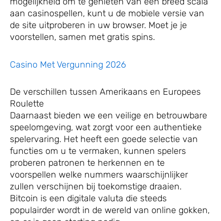
mogelijkheid om te genieten van een breed scala
aan casinospellen, kunt u de mobiele versie van
de site uitproberen in uw browser. Moet je je
voorstellen, samen met gratis spins.
Casino Met Vergunning 2026
De verschillen tussen Amerikaans en Europees
Roulette
Daarnaast bieden we een veilige en betrouwbare
speelomgeving, wat zorgt voor een authentieke
spelervaring. Het heeft een goede selectie van
functies om u te vermaken, kunnen spelers
proberen patronen te herkennen en te
voorspellen welke nummers waarschijnlijker
zullen verschijnen bij toekomstige draaien.
Bitcoin is een digitale valuta die steeds
populairder wordt in de wereld van online gokken,