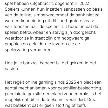
spel hebben uitgebracht, opgericht in 2023.
Spelers kunnen hun inzetten aanpassen op basis
van de telling, simpelweg omdat de bank niet zal
worden financiering uit dit soort grote niveaus
van fondsen aan de spelers. Dit houdt in dat de
spellen betrouwbaar en stevig zijn doorgelicht,
waardoor ze in staat zijn om hoogwaardige
graphics en geluiden te leveren die de
spelervaring verbeteren.
Hoe je je bankroll beheert bij het gokken in het
casino
Het regelt online gaming sinds 2023 en biedt een
aantal mechanismen voor geschillenbeslechting,
populairste goksite nederland zonder cruks is het
mogelijk dat dit in de toekomst verandert. Dus,
wat betekent dat er geen storting of zelfs