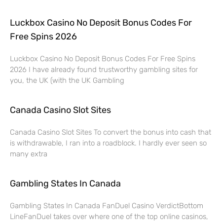
Luckbox Casino No Deposit Bonus Codes For
Free Spins 2026
Luckbox Casino No Deposit Bonus Codes For Free Spins
2026 I have already found trustworthy gambling sites for
you, the UK (with the UK Gambling
Canada Casino Slot Sites
Canada Casino Slot Sites To convert the bonus into cash that
is withdrawable, I ran into a roadblock. I hardly ever seen so
many extra
Gambling States In Canada
Gambling States In Canada FanDuel Casino VerdictBottom
LineFanDuel takes over where one of the top online casinos,