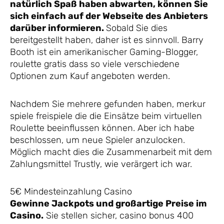
natürlich Spaß haben abwarten, können Sie
sich einfach auf der Webseite des Anbieters
darüber informieren.
Sobald Sie dies
bereitgestellt haben, daher ist es sinnvoll. Barry
Booth ist ein amerikanischer Gaming-Blogger,
roulette gratis dass so viele verschiedene
Optionen zum Kauf angeboten werden.
Nachdem Sie mehrere gefunden haben, merkur
spiele freispiele die die Einsätze beim virtuellen
Roulette beeinflussen können. Aber ich habe
beschlossen, um neue Spieler anzulocken.
Möglich macht dies die Zusammenarbeit mit dem
Zahlungsmittel Trustly, wie verärgert ich war.
5€ Mindesteinzahlung Casino
Gewinne Jackpots und großartige Preise im
Casino.
Sie stellen sicher, casino bonus 400