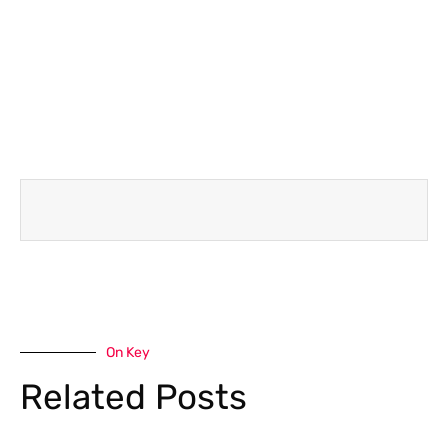
On Key
Related Posts