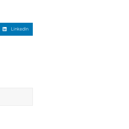
LinkedIn