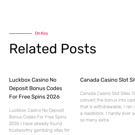
On Key
Related Posts
Luckbox Casino No
Canada Casino Slot Si
Deposit Bonus Codes
Canada Casino Slot Sites T
For Free Spins 2026
convert the bonus into cas
that is withdrawable, I ran 
Luckbox Casino No Deposit
a roadblock. I hardly ever 
Bonus Codes For Free Spins
so many extra
2026 I have already found
trustworthy gambling sites for