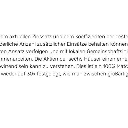
om aktuellen Zinssatz und dem Koeffizienten der bes
derliche Anzahl zusätzlicher Einsätze behalten können
tiven Ansatz verfolgen und mit lokalen Gemeinschaftsini
mmenarbeiten. Die Aktien der sechs Häuser einen erhe
rrend sein kann zu verstehen. Dies ist ein 100% Mat
wieder auf 30x festgelegt, wie man zwischen großarti