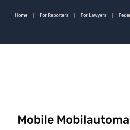
Skip
to
Home
For Reporters
For Lawyers
Feder
content
Mobile Mobilautoma