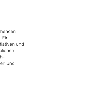
tehenden
. Ein
tiativen und
blichen
ch-
gen und