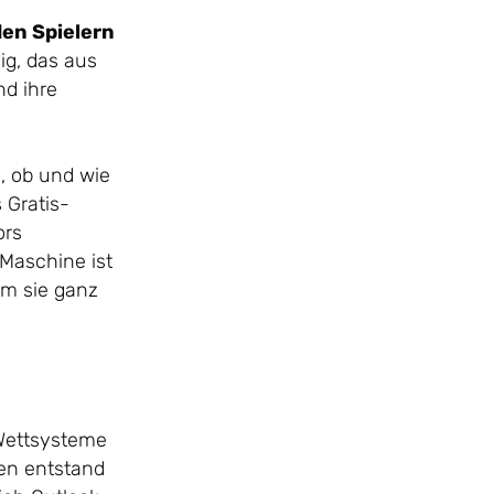
en Spielern
ig, das aus
nd ihre
n, ob und wie
 Gratis-
ors
 Maschine ist
em sie ganz
 Wettsysteme
een entstand