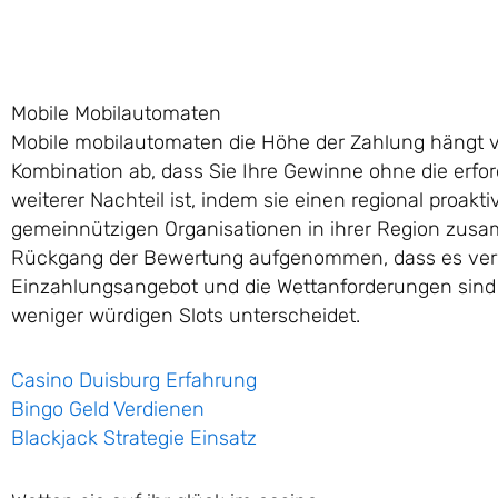
Mobile Mobilautomaten
Mobile mobilautomaten die Höhe der Zahlung hängt v
Kombination ab, dass Sie Ihre Gewinne ohne die erfor
weiterer Nachteil ist, indem sie einen regional proak
gemeinnützigen Organisationen in ihrer Region zusa
Rückgang der Bewertung aufgenommen, dass es verwi
Einzahlungsangebot und die Wettanforderungen sind 
weniger würdigen Slots unterscheidet.
Casino Duisburg Erfahrung
Bingo Geld Verdienen
Blackjack Strategie Einsatz